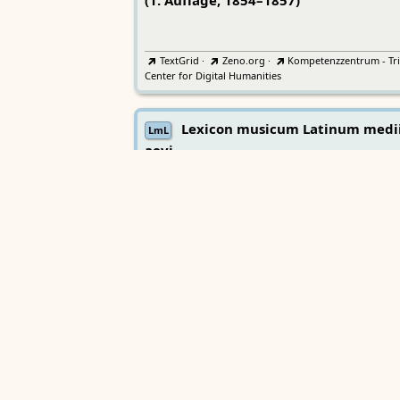
(1. Auflage, 1854–1857)
TextGrid
·
Zeno.org
·
Kompetenzzentrum - Tri
Center for Digital Humanities
Lexicon musicum Latinum medi
LmL
aevi
Bayerische Akademie der Wissenschaften
Wörterbücher
Sprachgeschi