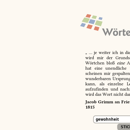
„ … je weiter ich in d
wird mir der Grundsa
Wörtchen bloß
eine
Ab
hat eine unendliche 
scheinen mir gespalte
wunderbaren Ursprungs
kann, als einzelne L
aufzufinden und nachz
wird das Wort nicht da
Jacob Grimm an Fried
1815