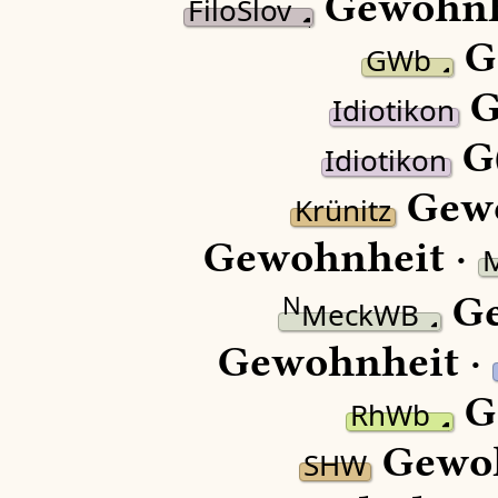
Gewohnh
FiloSlov
G
GWb
G
Idiotikon
G(
Idiotikon
Gewo
Krünitz
Gewohnheit ·
Ge
N
MeckWB
Gewohnheit ·
Ge
RhWb
Gewoh
SHW