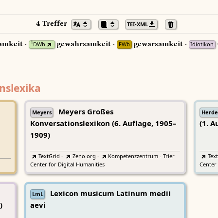
4 Treffer
TEI-XML
mkeit ·
gewahrsamkeit ·
gewarsamkeit ·
1
DWb
FWb
Idiotikon
nslexika
Meyers Großes
Meyers
Herde
Konversationslexikon (6. Auflage, 1905–
(1. A
1909)
TextGrid
·
Zeno.org
·
Kompetenzzentrum - Trier
Tex
Center for Digital Humanities
Center 
Lexicon musicum Latinum medii
LmL
)
aevi