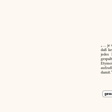
„ … je
daß ke
jedes
gespal
Etymol
aufzuf
damit.