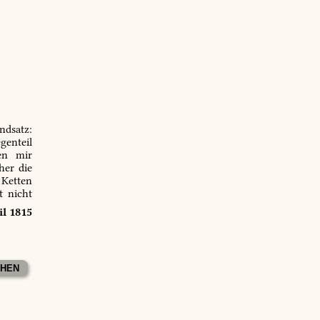
ndsatz:
genteil
en mir
er die
 Ketten
t nicht
il 1815