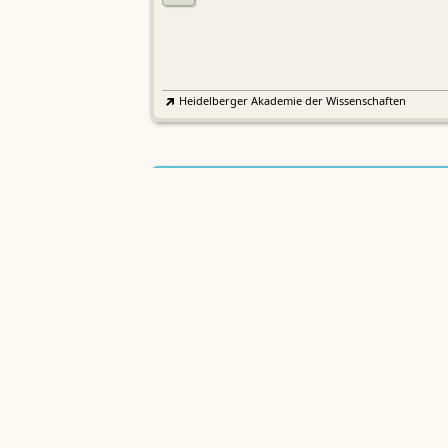
Heidelberger Akademie der Wissenschaften
Etymologisches Wörterbuch de
EWA
Althochdeutschen
Sächsische Akademie der Wissenschaften zu Leipzig
Althochdeutsches Wörterbuch
AWb