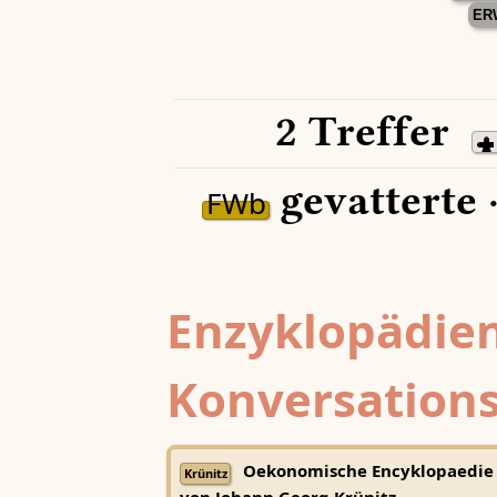
ER
2 Treffer
gevatterte 
FWb
Enzyklopädien
Konversations
Oekonomische Encyklopaedie
Krünitz