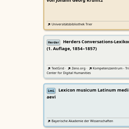
von Johann Georg Krünitz
Universitätsbibliothek Trier
Herders Conversations-Lexiko
Herder
(1. Auflage, 1854–1857)
TextGrid
·
Zeno.org
·
Kompetenzzentrum - Tri
Center for Digital Humanities
Lexicon musicum Latinum medi
LmL
aevi
Bayerische Akademie der Wissenschaften