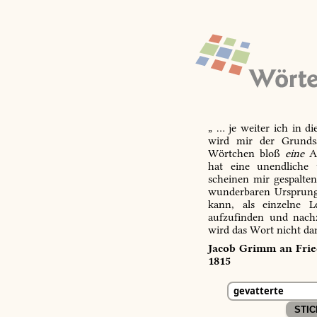
„ … je weiter ich in d
wird mir der Grundsa
Wörtchen bloß
eine
Ab
hat eine unendliche 
scheinen mir gespalte
wunderbaren Ursprungs
kann, als einzelne L
aufzufinden und nachz
wird das Wort nicht da
Jacob Grimm an Fried
1815