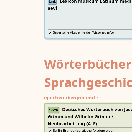
Lexicon musicum Latinum medi
LmL
aevi
Bayerische Akademie der Wissenschaften
Wörterbücher
Sprachgeschi
epochenübergreifend
Deutsches Wörterbuch von Jac
2
DWb
Grimm und Wilhelm Grimm /
Neubearbeitung (A–F)
Berlin-Brandenburgische Akademie der