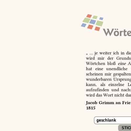
„ … je weiter ich in d
wird mir der Grundsa
Wörtchen bloß
eine
Ab
hat eine unendliche 
scheinen mir gespalte
wunderbaren Ursprungs
kann, als einzelne L
aufzufinden und nachz
wird das Wort nicht da
Jacob Grimm an Fried
1815