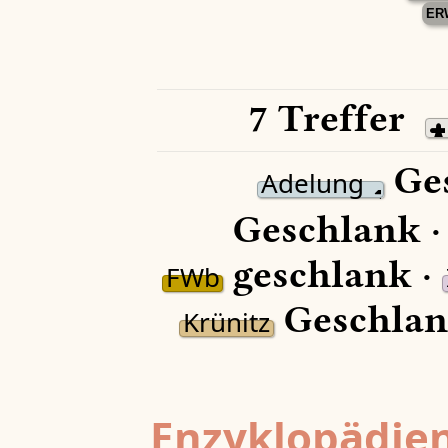
ER
7 Treffer
Ges
Adelung
Geschlank 
geschlank ·
FWb
Geschlan
Krünitz
Enzyklopädien