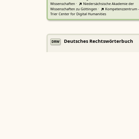
Wissenschaften
·
Niedersächsische Akademie der
Wissenschaften zu Göttingen
·
Kompetenzzentrum 
Trier Center for Digital Humanities
Deutsches Rechtswörterbuch
DRW
Heidelberger Akademie der Wissenschaften
Etymologisches Wörterbuch de
EWA
Althochdeutschen
Sächsische Akademie der Wissenschaften zu Leipzig