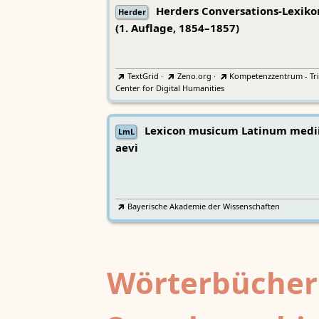
Herders Conversations-Lexiko
Herder
(1. Auflage, 1854–1857)
TextGrid
·
Zeno.org
·
Kompetenzzentrum - Tri
Center for Digital Humanities
Lexicon musicum Latinum medi
LmL
aevi
Bayerische Akademie der Wissenschaften
Wörterbücher