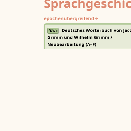
Sprachgeschi
epochenübergreifend
Deutsches Wörterbuch von Jac
2
DWb
Grimm und Wilhelm Grimm /
Neubearbeitung (A–F)
Berlin-Brandenburgische Akademie der
Wissenschaften
·
Niedersächsische Akademie der
Wissenschaften zu Göttingen
·
Kompetenzzentrum 
Trier Center for Digital Humanities
Deutsches Rechtswörterbuch
DRW
Heidelberger Akademie der Wissenschaften