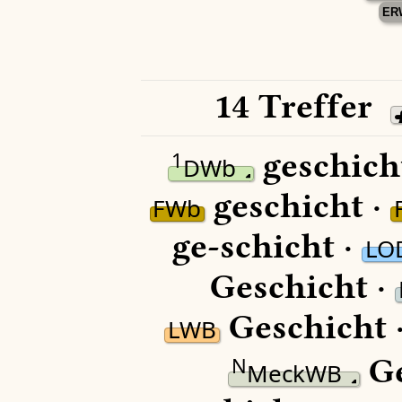
ER
14 Treffer
geschich
1
DWb
geschicht ·
FWb
ge-schicht ·
LO
Geschicht ·
Geschicht 
LWB
Ge
N
MeckWB