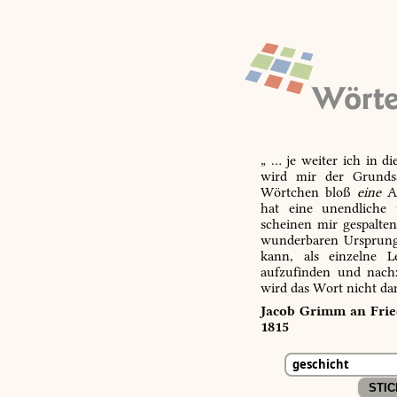
„ … je weiter ich in d
wird mir der Grundsa
Wörtchen bloß
eine
Ab
hat eine unendliche 
scheinen mir gespalte
wunderbaren Ursprungs
kann, als einzelne L
aufzufinden und nachz
wird das Wort nicht da
Jacob Grimm an Fried
1815