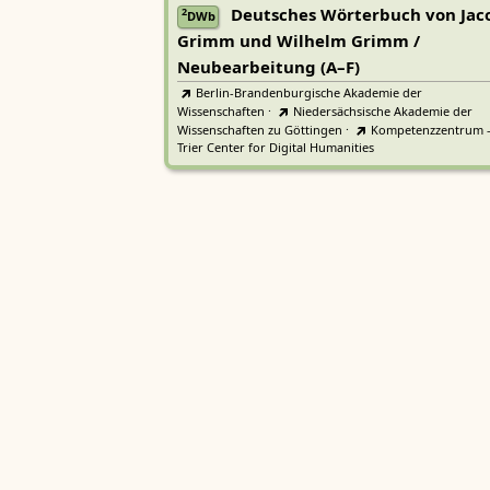
Deutsches Wörterbuch von Jac
2
DWb
Grimm und Wilhelm Grimm /
Neubearbeitung (A–F)
Berlin-Brandenburgische Akademie der
Wissenschaften
·
Niedersächsische Akademie der
Wissenschaften zu Göttingen
·
Kompetenzzentrum 
Trier Center for Digital Humanities
Deutsches Rechtswörterbuch
DRW
Heidelberger Akademie der Wissenschaften
Etymologisches Wörterbuch de
EWA
Althochdeutschen