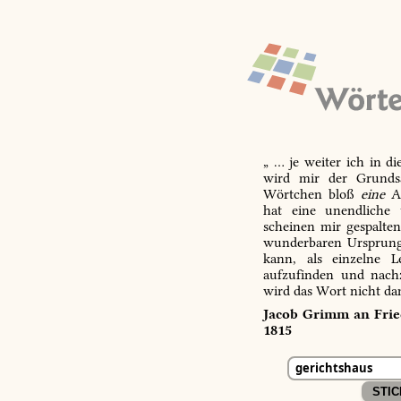
„ … je weiter ich in d
wird mir der Grundsa
Wörtchen bloß
eine
Ab
hat eine unendliche 
scheinen mir gespalte
wunderbaren Ursprungs
kann, als einzelne L
aufzufinden und nachz
wird das Wort nicht da
Jacob Grimm an Fried
1815