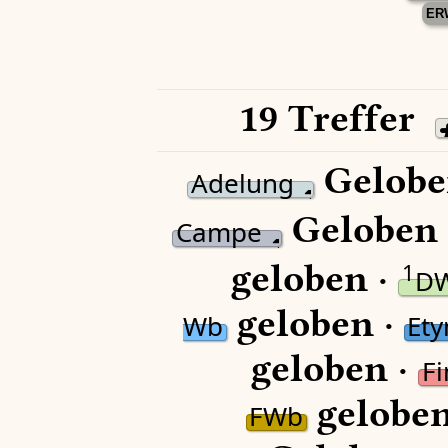
ER
19 Treffer
Gelobe
Adelung
Geloben 
Campe
geloben ·
1
D
geloben ·
Wb
Et
geloben ·
F
geloben
FWb