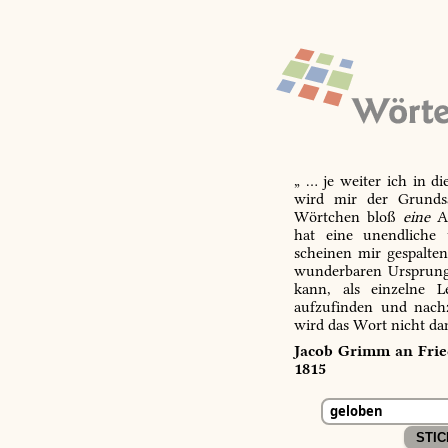
„ … je weiter ich in d
wird mir der Grundsa
Wörtchen bloß
eine
Ab
hat eine unendliche 
scheinen mir gespalte
wunderbaren Ursprungs
kann, als einzelne L
aufzufinden und nachz
wird das Wort nicht da
Jacob Grimm an Fried
1815