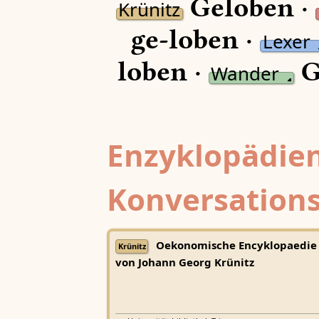
Geloben ·
Krünitz
ge-loben ·
Lexer
loben ·
G
Wander
Enzyklopädien
Konversations
Oekonomische Encyklopaedie
Krünitz
von Johann Georg Krünitz