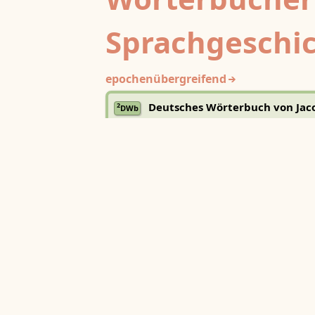
Sprachgeschi
epochenübergreifend
Deutsches Wörterbuch von Jac
2
DWb
Grimm und Wilhelm Grimm /
Neubearbeitung (A–F)
Berlin-Brandenburgische Akademie der
Wissenschaften
·
Niedersächsische Akademie der
Wissenschaften zu Göttingen
·
Kompetenzzentrum 
Trier Center for Digital Humanities
Deutsches Rechtswörterbuch
DRW