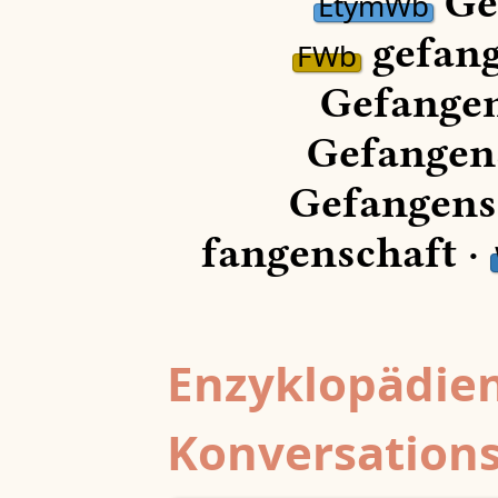
Gef
EtymWb
gefang
FWb
Gefangen
Gefangens
Gefangens
fangenschaft ·
Enzyklopädien
Konversations