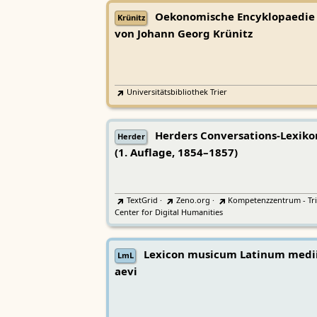
Oekonomische Encyklopaedie
Krünitz
von Johann Georg Krünitz
Universitätsbibliothek Trier
Herders Conversations-Lexiko
Herder
(1. Auflage, 1854–1857)
TextGrid
·
Zeno.org
·
Kompetenzzentrum - Tri
Center for Digital Humanities
Lexicon musicum Latinum medi
LmL
aevi