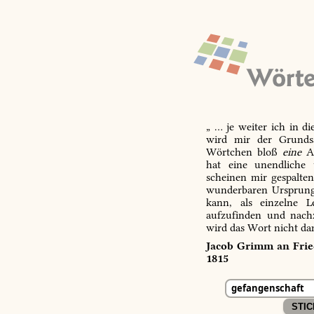
„ … je weiter ich in d
wird mir der Grundsa
Wörtchen bloß
eine
Ab
hat eine unendliche 
scheinen mir gespalte
wunderbaren Ursprungs
kann, als einzelne L
aufzufinden und nachz
wird das Wort nicht da
Jacob Grimm an Fried
1815