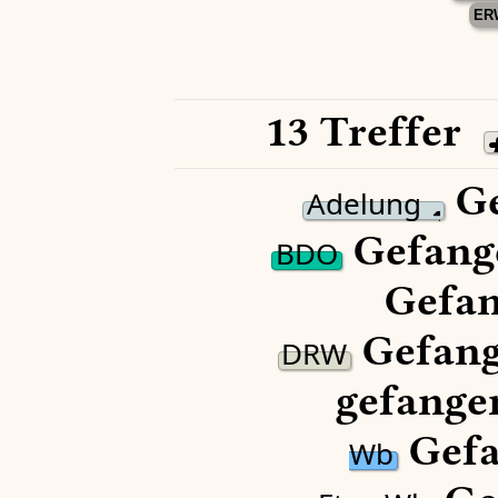
ER
13 Treffer
Ge
Adelung
Gefange
BDO
Gefan
Gefang
DRW
gefangen
Gefa
Wb