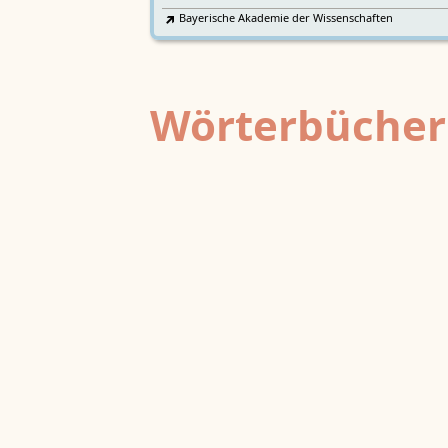
Bayerische Akademie der Wissenschaften
Wörterbücher
Sprachgeschi
epochenübergreifend
Deutsches Wörterbuch von Jac
2
DWb
Grimm und Wilhelm Grimm /
Neubearbeitung (A–F)
Berlin-Brandenburgische Akademie der
Wissenschaften
·
Niedersächsische Akademie der
Wissenschaften zu Göttingen
·
Kompetenzzentrum 
Trier Center for Digital Humanities