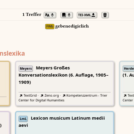
1 Treffer
TEI-XML
gebenedigiclich
FWb
nslexika
Meyers Großes
Meyers
Herde
Konversationslexikon (6. Auflage, 1905–
(1. A
1909)
TextGrid
·
Zeno.org
·
Kompetenzzentrum - Trier
Tex
Center for Digital Humanities
Center 
Lexicon musicum Latinum medii
LmL
)
aevi