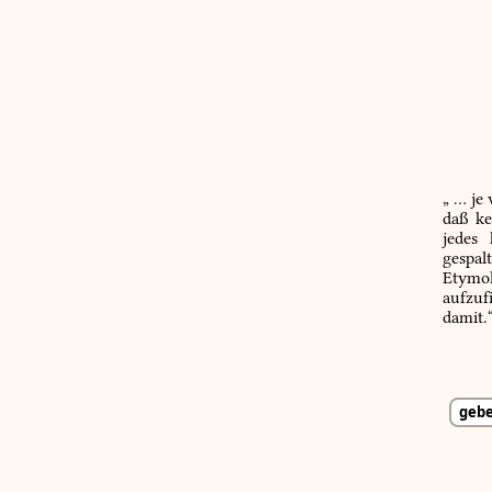
„ … je
daß ke
jedes
gespal
Etymol
aufzuf
damit.