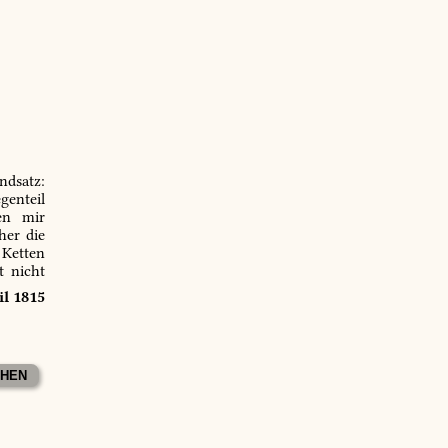
ndsatz:
genteil
en mir
er die
 Ketten
t nicht
il 1815