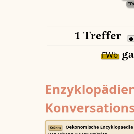
ER
1 Treffer
ga
FWb
Enzyklopädien
Konversations
Oekonomische Encyklopaedie
Krünitz