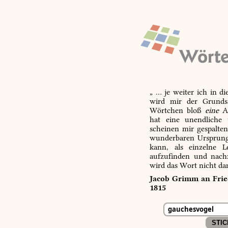
„ … je weiter ich in d
wird mir der Grundsa
Wörtchen bloß
eine
Ab
hat eine unendliche 
scheinen mir gespalte
wunderbaren Ursprungs
kann, als einzelne L
aufzufinden und nachz
wird das Wort nicht da
Jacob Grimm an Fried
1815