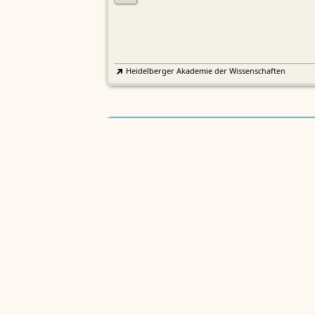
Heidelberger Akademie der Wissenschaften
Etymologisches Wörterbuch de
EWA
Althochdeutschen
Sächsische Akademie der Wissenschaften zu Leipzig
Althochdeutsches Wörterbuch
AWb