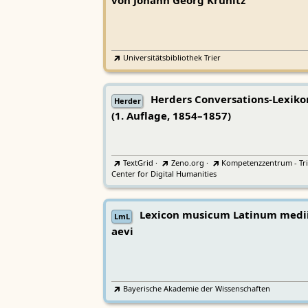
von Johann Georg Krünitz
Universitätsbibliothek Trier
Herders Conversations-Lexiko
Herder
(1. Auflage, 1854–1857)
TextGrid
·
Zeno.org
·
Kompetenzzentrum - Tri
Center for Digital Humanities
Lexicon musicum Latinum medi
LmL
aevi
Bayerische Akademie der Wissenschaften