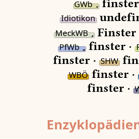
finster
GWb
undefi
Idiotikon
Finster
MeckWB
finster ·
PfWb
finster ·
fin
SHW
finster ·
WBÖ
finster ·
Enzyklopädien