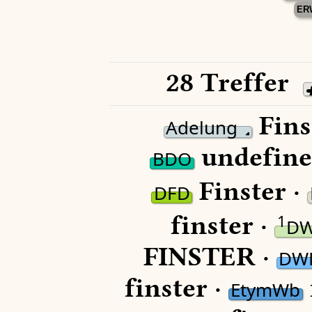
ER
28 Treffer
Fins
Adelung
undefine
BDO
Finster ·
DFD
finster ·
1
D
FINSTER ·
DW
finster ·
EtymWb