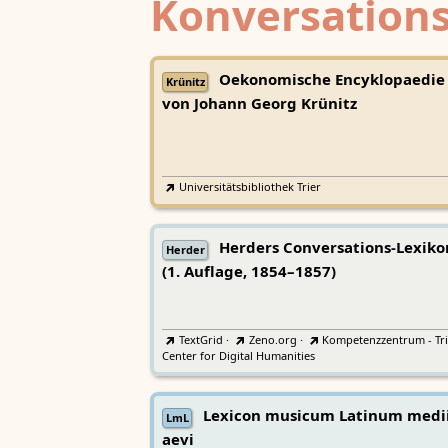
Konversations
Oekonomische Encyklopaedie
Krünitz
von Johann Georg Krünitz
Universitätsbibliothek Trier
Herders Conversations-Lexiko
Herder
(1. Auflage, 1854–1857)
TextGrid
·
Zeno.org
·
Kompetenzzentrum - Tri
Center for Digital Humanities
Lexicon musicum Latinum medi
LmL
aevi