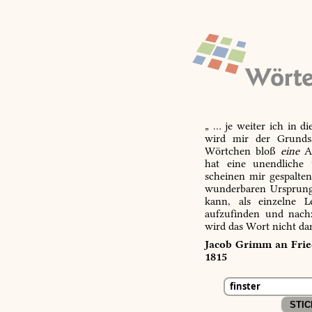
„ … je weiter ich in d
wird mir der Grundsa
Wörtchen bloß
eine
Ab
hat eine unendliche 
scheinen mir gespalte
wunderbaren Ursprungs
kann, als einzelne L
aufzufinden und nachz
wird das Wort nicht da
Jacob Grimm an Fried
1815