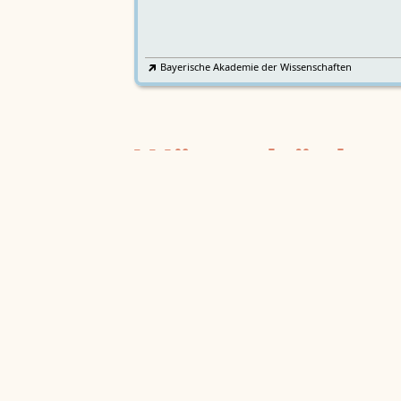
Bayerische Akademie der Wissenschaften
Wörterbücher
Sprachgeschi
epochenübergreifend
Deutsches Wörterbuch von Jac
2
DWb
Grimm und Wilhelm Grimm /
Neubearbeitung (A–F)
Berlin-Brandenburgische Akademie der
Wissenschaften
·
Niedersächsische Akademie der
Wissenschaften zu Göttingen
·
Kompetenzzentrum 