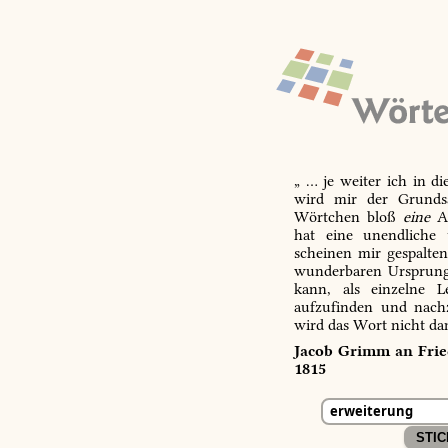
„ … je weiter ich in d
wird mir der Grundsa
Wörtchen bloß
eine
Ab
hat eine unendliche 
scheinen mir gespalte
wunderbaren Ursprungs
kann, als einzelne L
aufzufinden und nachz
wird das Wort nicht da
Jacob Grimm an Fried
1815