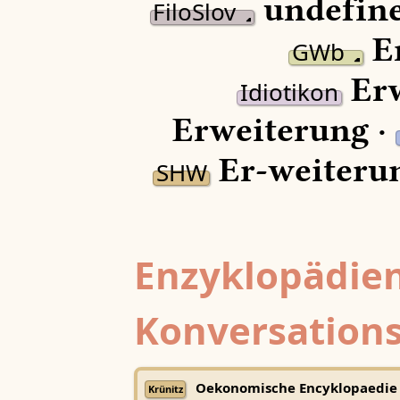
undefine
FiloSlov
Er
GWb
Erw
Idiotikon
Erweiterung ·
Er-weiteru
SHW
Enzyklopädien
Konversations
Oekonomische Encyklopaedie
Krünitz