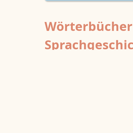
Wörterbücher
Sprachgeschi
epochenübergreifend
Deutsches Wörterbuch von Jac
2
DWb
Grimm und Wilhelm Grimm /
Neubearbeitung (A–F)
Berlin-Brandenburgische Akademie der
Wissenschaften
·
Niedersächsische Akademie der
Wissenschaften zu Göttingen
·
Kompetenzzentrum 
Trier Center for Digital Humanities