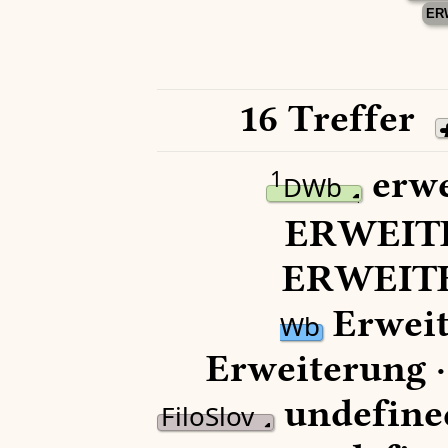
ER
16 Treffer
erwe
1
DWb
ERWEIT
ERWEITE
Erweit
Wb
Erweiterung 
undefine
FiloSlov