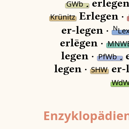
erlegen
GWb
Erlegen ·
Krünitz
er-legen ·
N
Le
erlēgen ·
MNW
legen ·
e
PfWb
legen ·
er-
SHW
Wd
Enzyklopädien