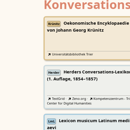
Konversations
Oekonomische Encyklopaedie
Krünitz
von Johann Georg Krünitz
Universitätsbibliothek Trier
Herders Conversations-Lexiko
Herder
(1. Auflage, 1854–1857)
TextGrid
·
Zeno.org
·
Kompetenzzentrum - Tri
Center for Digital Humanities
Lexicon musicum Latinum medi
LmL
aevi