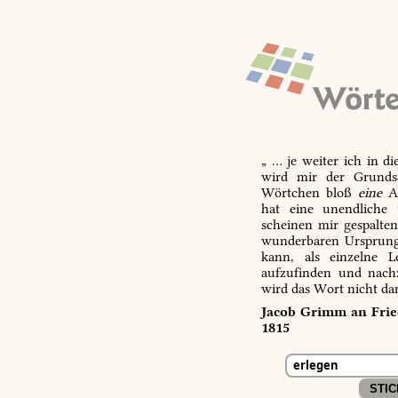
„ … je weiter ich in d
wird mir der Grundsa
Wörtchen bloß
eine
Ab
hat eine unendliche 
scheinen mir gespalte
wunderbaren Ursprungs
kann, als einzelne L
aufzufinden und nachz
wird das Wort nicht da
Jacob Grimm an Fried
1815