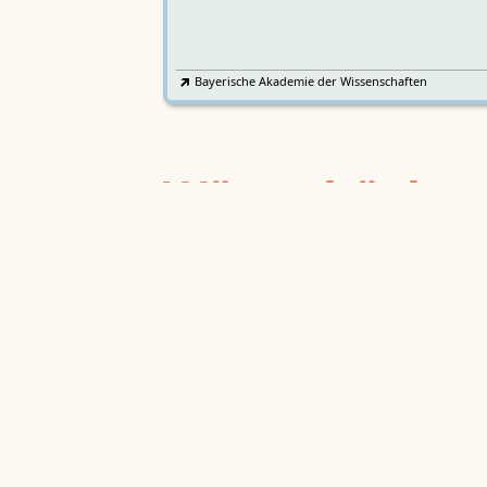
Bayerische Akademie der Wissenschaften
Wörterbücher
Sprachgeschi
epochenübergreifend
Deutsches Wörterbuch von Jac
2
DWb
Grimm und Wilhelm Grimm /
Neubearbeitung (A–F)
Berlin-Brandenburgische Akademie der
Wissenschaften
·
Niedersächsische Akademie der
Wissenschaften zu Göttingen
·
Kompetenzzentrum 