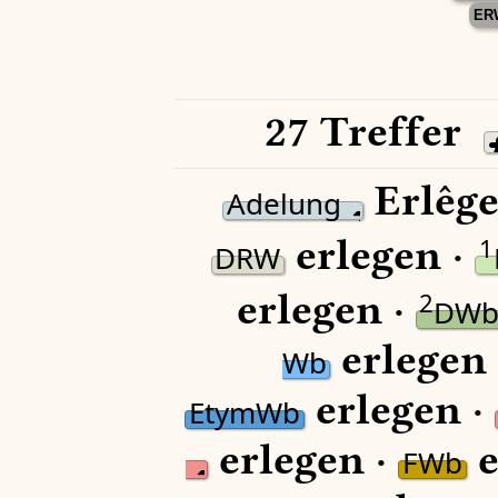
ER
27 Treffer
Erlêge
Adelung
erlegen ·
1
DRW
erlegen ·
2
DW
erlegen
Wb
erlegen ·
EtymWb
erlegen ·
e
FWb