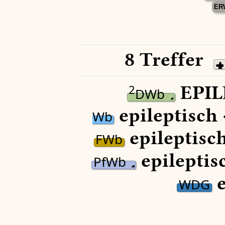
ER
8 Treffer
EPIL
2
DWb
epileptisch 
Wb
epileptisch
FWb
epileptis
PfWb
e
WDG