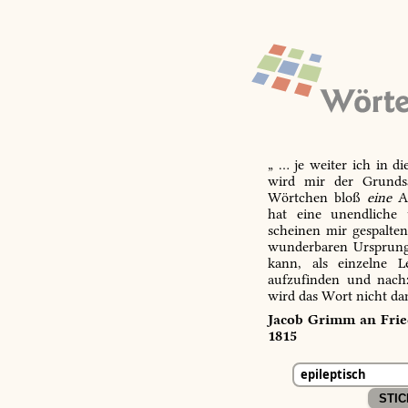
„ … je weiter ich in d
wird mir der Grundsa
Wörtchen bloß
eine
Ab
hat eine unendliche 
scheinen mir gespalte
wunderbaren Ursprungs
kann, als einzelne L
aufzufinden und nachz
wird das Wort nicht da
Jacob Grimm an Fried
1815