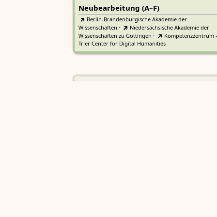
Neubearbeitung (A–F)
Berlin-Brandenburgische Akademie der
Wissenschaften
·
Niedersächsische Akademie der
Wissenschaften zu Göttingen
·
Kompetenzzentrum 
Trier Center for Digital Humanities
Deutsches Rechtswörterbuch
DRW
Heidelberger Akademie der Wissenschaften
Etymologisches Wörterbuch de
EWA
Althochdeutschen