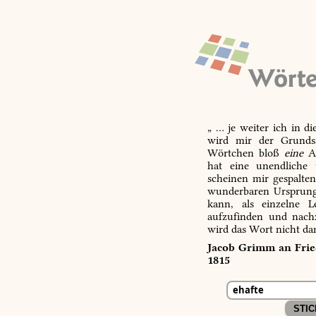
„ … je weiter ich in d
wird mir der Grundsa
Wörtchen bloß
eine
Ab
hat eine unendliche 
scheinen mir gespalte
wunderbaren Ursprungs
kann, als einzelne L
aufzufinden und nachz
wird das Wort nicht da
Jacob Grimm an Fried
1815