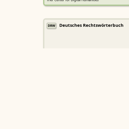
Trier Center for Digital Humanities
Deutsches Rechtswörterbuch
DRW
Heidelberger Akademie der Wissenschaften
Etymologisches Wörterbuch de
EWA
Althochdeutschen
Sächsische Akademie der Wissenschaften zu Leipzig