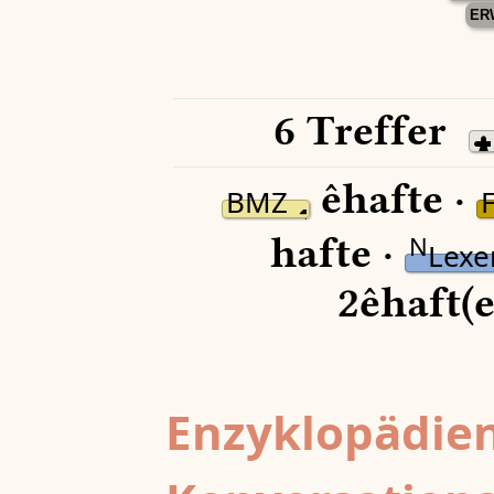
ER
6 Treffer
êhafte ·
BMZ
hafte ·
N
Lexe
2êhaft(e
Enzyklopädien