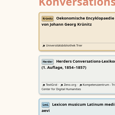
Konversations
Oekonomische Encyklopaedie
Krünitz
von Johann Georg Krünitz
Universitätsbibliothek Trier
Herders Conversations-Lexiko
Herder
(1. Auflage, 1854–1857)
TextGrid
·
Zeno.org
·
Kompetenzzentrum - Tri
Center for Digital Humanities
Lexicon musicum Latinum medi
LmL
aevi