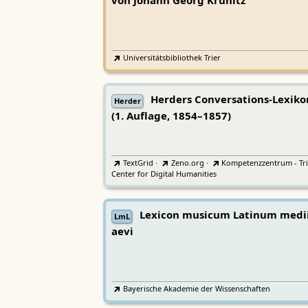
von Johann Georg Krünitz
Universitätsbibliothek Trier
Herders Conversations-Lexiko
Herder
(1. Auflage, 1854–1857)
TextGrid
·
Zeno.org
·
Kompetenzzentrum - Tri
Center for Digital Humanities
Lexicon musicum Latinum medi
LmL
aevi
Bayerische Akademie der Wissenschaften