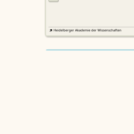
Heidelberger Akademie der Wissenschaften
Etymologisches Wörterbuch de
EWA
Althochdeutschen
Sächsische Akademie der Wissenschaften zu Leipzig
Althochdeutsches Wörterbuch
AWb