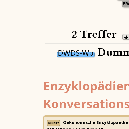
ER
2 Treffer
Dumml
DWDS-Wb
Enzyklopädien
Konversations
Oekonomische Encyklopaedie
Krünitz