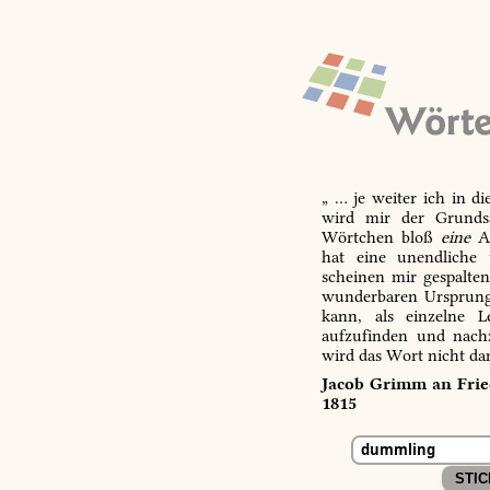
„ … je weiter ich in d
wird mir der Grundsa
Wörtchen bloß
eine
Ab
hat eine unendliche 
scheinen mir gespalte
wunderbaren Ursprungs
kann, als einzelne L
aufzufinden und nachz
wird das Wort nicht da
Jacob Grimm an Fried
1815