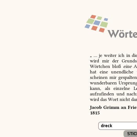
„ … je weiter ich in d
wird mir der Grundsa
Wörtchen bloß
eine
Ab
hat eine unendliche 
scheinen mir gespalte
wunderbaren Ursprungs
kann, als einzelne L
aufzufinden und nachz
wird das Wort nicht da
Jacob Grimm an Fried
1815