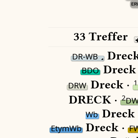
ER
33 Treffer
Dreck
DR-WB
Dreck
BDO
Dreck ·
1
DRW
DRECK ·
2
DW
Dreck 
Wb
Dreck ·
EtymWb
F