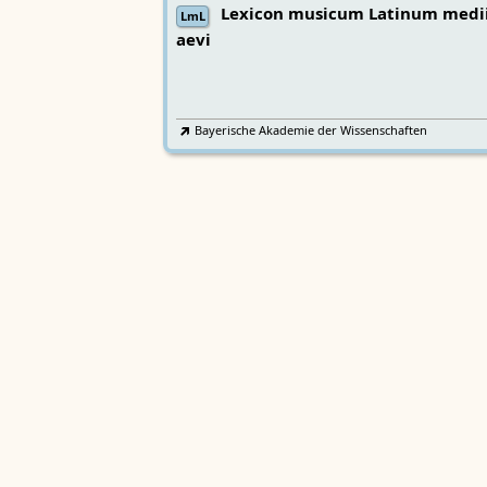
Lexicon musicum Latinum medi
LmL
aevi
Bayerische Akademie der Wissenschaften
Wörterbücher
Sprachgeschi
epochenübergreifend
Deutsches Wörterbuch von Jac
2
DWb
Grimm und Wilhelm Grimm /
Neubearbeitung (A–F)