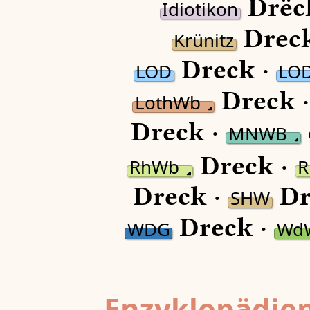
Drëc
Idiotikon
Dreck
Krünitz
Dreck ·
LOD
LO
Dreck 
LothWb
Dreck ·
MNWB
Dreck ·
RhWb
Dreck ·
Dr
SHW
Dreck ·
WDG
Wd