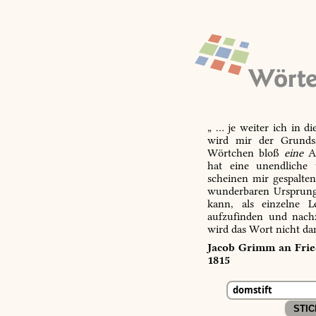
„ … je weiter ich in d
wird mir der Grundsa
Wörtchen bloß
eine
Ab
hat eine unendliche 
scheinen mir gespalte
wunderbaren Ursprungs
kann, als einzelne L
aufzufinden und nachz
wird das Wort nicht da
Jacob Grimm an Fried
1815