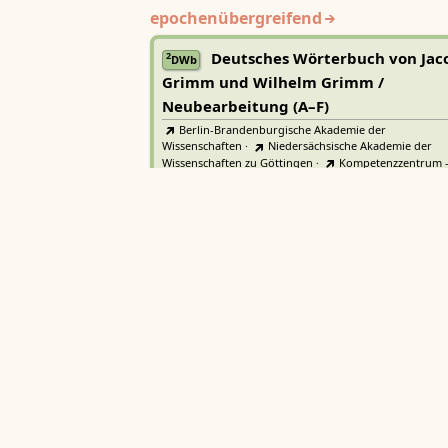
epochenübergreifend
Deutsches Wörterbuch von Jac
2
DWb
Grimm und Wilhelm Grimm /
Neubearbeitung (A–F)
Berlin-Brandenburgische Akademie der
Wissenschaften
·
Niedersächsische Akademie der
Wissenschaften zu Göttingen
·
Kompetenzzentrum 
Trier Center for Digital Humanities
Deutsches Rechtswörterbuch
DRW
Heidelberger Akademie der Wissenschaften