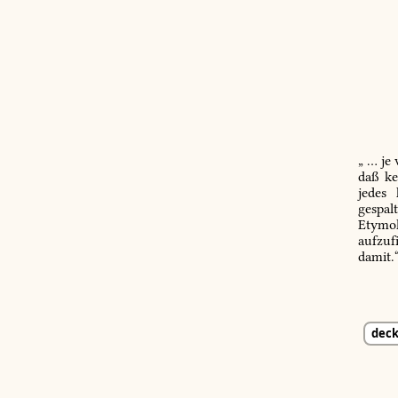
„ … je
daß ke
jedes
gespal
Etymol
aufzuf
damit.