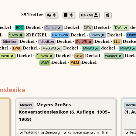
39 Treffer
TEI-XML
ckel ·
Deckel ·
Deckel ·
Deckel ·
de
1
BDO
Campe
DRW
DWb
- ·
2DECKEL ·
Deckel ·
Deckel ·
2
DWb
DWDS-Wb
ElsWb
Etym
·
Dechel ·
Deckel ·
Deckel ·
Dècke
Idiotikon
Idiotikon
DL-WB
LLU
kel ·
Deckel ·
Deckel ·
deckel ·
LWB
MeckWB
MNWB
MNWB
Deckel ·
Deckel ·
Deckel ·
Deck
N
RhWb
RhWb
SHW
Wander
Deckel ·
Dèckel
WdW
WLM
nslexika
Meyers Großes
Meyers
Herde
Konversationslexikon (6. Auflage, 1905–
(1. A
1909)
TextGrid
·
Zeno.org
·
Kompetenzzentrum - Trier
Tex