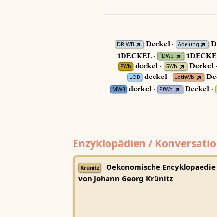
Deckel ·
Dê
DR-WB
Adelung
1DECKEL ·
1DECKEL
2
DWb
deckel ·
Deckel 
FWb
GWb
deckel ·
Dec
LOD
LothWb
deckel ·
Deckel ·
MWB
PfWb
Enzyklopädien / Konversatio
Oekonomische Encyklopaedie
Krünitz
von Johann Georg Krünitz