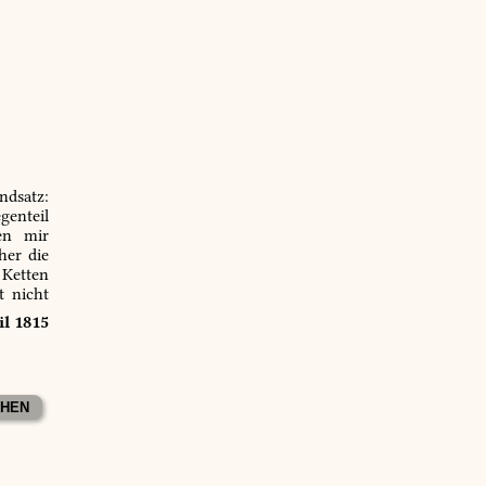
ndsatz:
genteil
en mir
er die
 Ketten
t nicht
il 1815