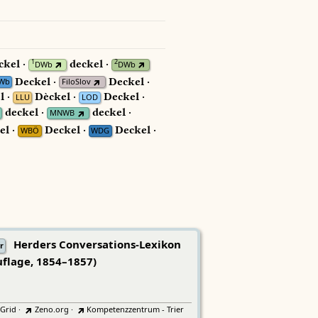
ckel ·
deckel ·
1
2
DWb
DWb
Deckel ·
Deckel ·
Wb
FiloSlov
l ·
Dèckel ·
Deckel ·
LLU
LOD
deckel ·
deckel ·
MNWB
el ·
Deckel ·
Deckel ·
WBÖ
WDG
Herders Conversations-Lexikon
r
uflage, 1854–1857)
tGrid
·
Zeno.org
·
Kompetenzzentrum - Trier