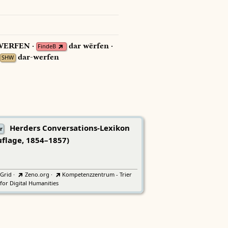
ERFEN ·
dar wërfen ·
FindeB
dar-werfen
SHW
Herders Conversations-Lexikon
r
uflage, 1854–1857)
tGrid
·
Zeno.org
·
Kompetenzzentrum - Trier
for Digital Humanities