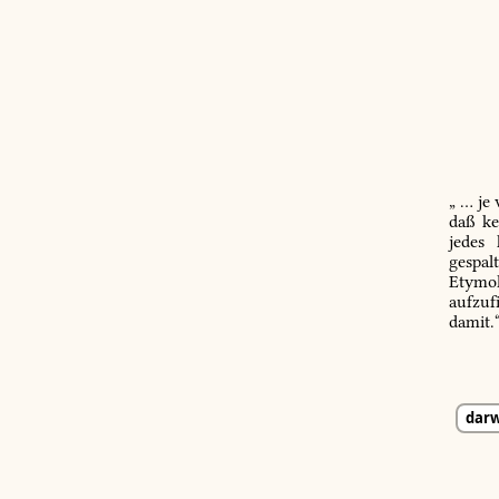
„ … je
daß ke
jedes
gespal
Etymol
aufzuf
damit.