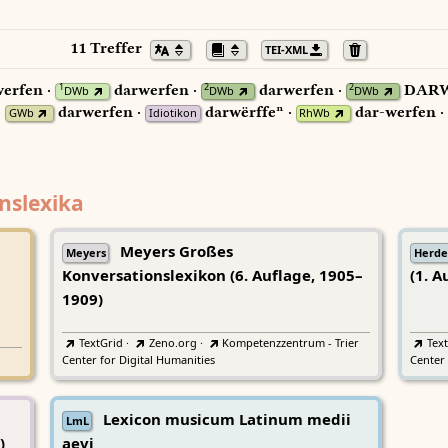
11 Treffer
TEI-XML
erfen ·
darwerfen ·
darwerfen ·
DARW
1
2
2
DWb
DWb
DWb
·
darwerfen ·
darwërffeⁿ ·
dar-werfen ·
GWb
Idiotikon
RhWb
nslexika
Meyers Großes
Meyers
Herde
Konversationslexikon (6. Auflage, 1905–
(1. A
1909)
TextGrid
·
Zeno.org
·
Kompetenzzentrum - Trier
Tex
Center for Digital Humanities
Center 
Lexicon musicum Latinum medii
LmL
)
aevi