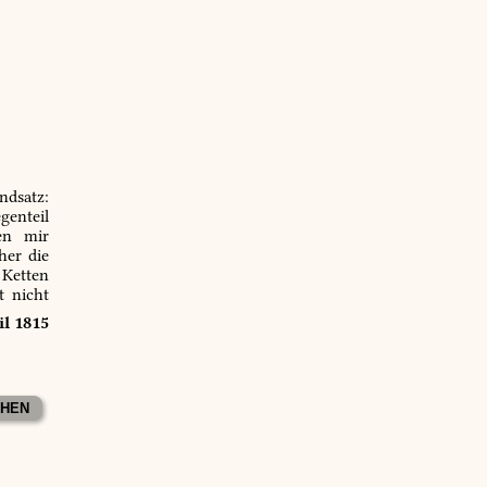
ndsatz:
genteil
en mir
er die
 Ketten
t nicht
il 1815