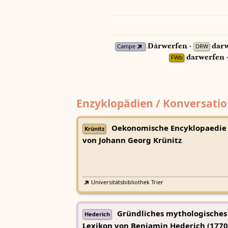
Dárwerfen ·
darw
Campe
DRW
darwerfen 
FWb
Enzyklopädien / Konversatio
Oekonomische Encyklopaedie
Krünitz
von Johann Georg Krünitz
Universitätsbibliothek Trier
Gründliches mythologisches
Hederich
Lexikon von Benjamin Hederich (1770