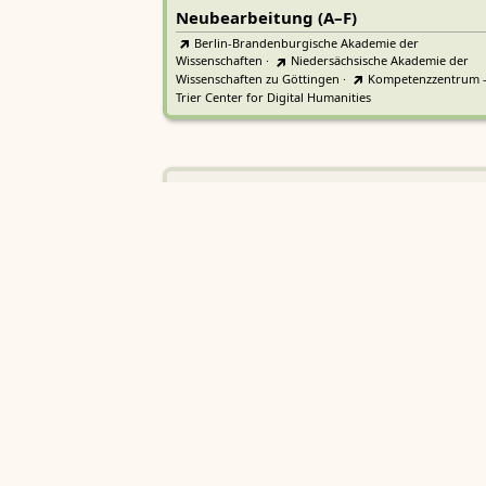
Neubearbeitung (A–F)
Berlin-Brandenburgische Akademie der
Wissenschaften
·
Niedersächsische Akademie der
Wissenschaften zu Göttingen
·
Kompetenzzentrum 
Trier Center for Digital Humanities
Deutsches Rechtswörterbuch
DRW
Heidelberger Akademie der Wissenschaften
Etymologisches Wörterbuch de
EWA
Althochdeutschen