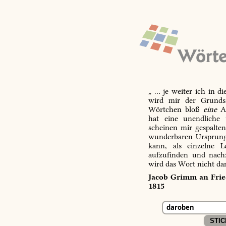
„ … je weiter ich in d
wird mir der Grundsa
Wörtchen bloß
eine
Ab
hat eine unendliche 
scheinen mir gespalte
wunderbaren Ursprungs
kann, als einzelne L
aufzufinden und nachz
wird das Wort nicht da
Jacob Grimm an Fried
1815