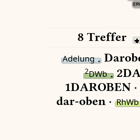
ER
8 Treffer
Darob
Adelung
2DA
2
DWb
1DAROBEN 
dar-oben ·
RhWb