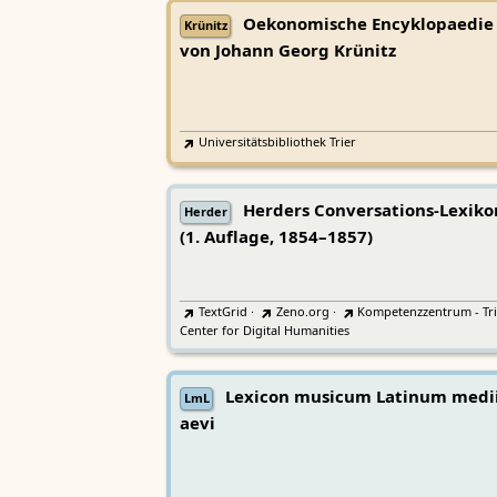
Oekonomische Encyklopaedie
Krünitz
von Johann Georg Krünitz
Universitätsbibliothek Trier
Herders Conversations-Lexiko
Herder
(1. Auflage, 1854–1857)
TextGrid
·
Zeno.org
·
Kompetenzzentrum - Tri
Center for Digital Humanities
Lexicon musicum Latinum medi
LmL
aevi