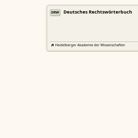
Deutsches Rechtswörterbuch
DRW
Heidelberger Akademie der Wissenschaften
Etymologisches Wörterbuch de
EWA
Althochdeutschen
Sächsische Akademie der Wissenschaften zu Leipzig
Althochdeutsches Wörterbuch
AWb