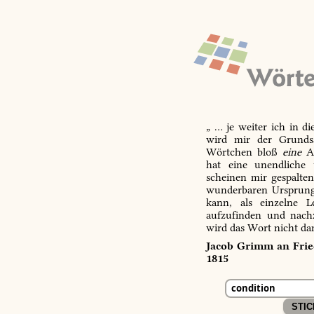
„ … je weiter ich in d
wird mir der Grundsa
Wörtchen bloß
eine
Ab
hat eine unendliche 
scheinen mir gespalte
wunderbaren Ursprungs
kann, als einzelne L
aufzufinden und nachz
wird das Wort nicht da
Jacob Grimm an Fried
1815