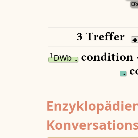
ER
3 Treffer
condition 
1
DWb
c
Enzyklopädien
Konversations