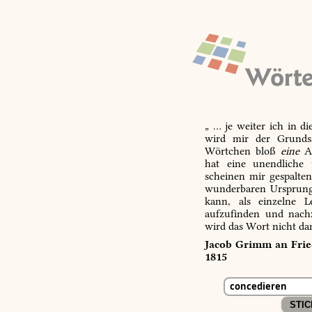
„ … je weiter ich in d
wird mir der Grundsa
Wörtchen bloß
eine
Ab
hat eine unendliche 
scheinen mir gespalte
wunderbaren Ursprungs
kann, als einzelne L
aufzufinden und nachz
wird das Wort nicht da
Jacob Grimm an Fried
1815