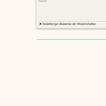
Heidelberger Akademie der Wissenschaften
Etymologisches Wörterbuch de
EWA
Althochdeutschen
Sächsische Akademie der Wissenschaften zu Leipzig
Althochdeutsches Wörterbuch
AWb