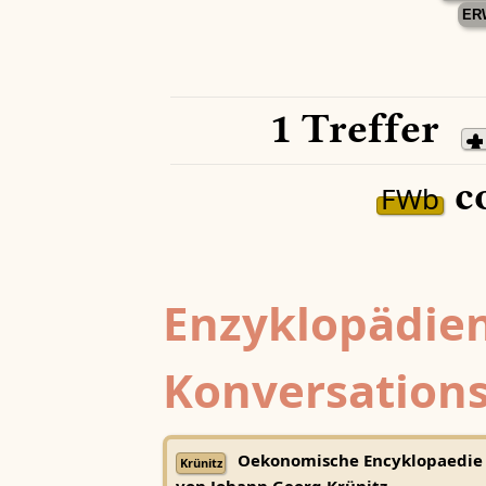
ER
1 Treffer
c
FWb
Enzyklopädien
Konversations
Oekonomische Encyklopaedie
Krünitz