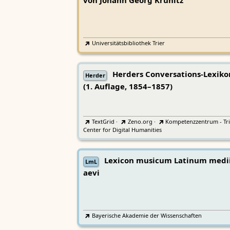
von Johann Georg Krünitz
Universitätsbibliothek Trier
Herders Conversations-Lexiko
Herder
(1. Auflage, 1854–1857)
TextGrid
·
Zeno.org
·
Kompetenzzentrum - Tri
Center for Digital Humanities
Lexicon musicum Latinum medi
LmL
aevi
Bayerische Akademie der Wissenschaften