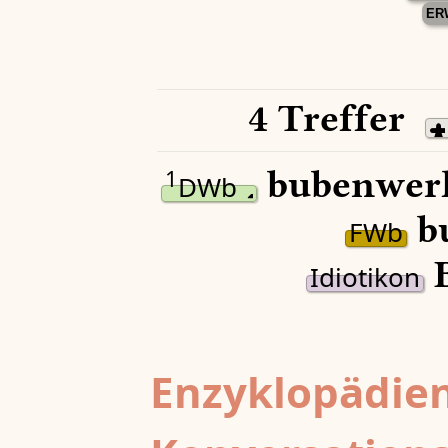
ER
4 Treffer
bubenwer
1
DWb
b
FWb
B
Idiotikon
Enzyklopädien