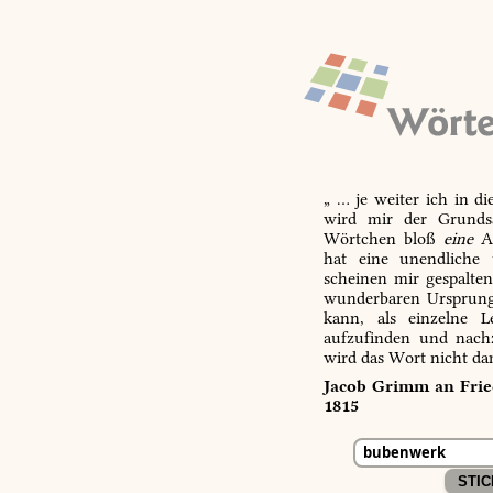
„ … je weiter ich in d
wird mir der Grundsa
Wörtchen bloß
eine
Ab
hat eine unendliche 
scheinen mir gespalte
wunderbaren Ursprungs
kann, als einzelne L
aufzufinden und nachz
wird das Wort nicht da
Jacob Grimm an Fried
1815