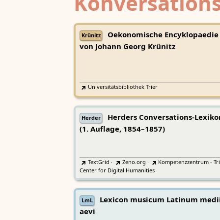
Konversations
Oekonomische Encyklopaedie
Krünitz
von Johann Georg Krünitz
Universitätsbibliothek Trier
Herders Conversations-Lexiko
Herder
(1. Auflage, 1854–1857)
TextGrid
·
Zeno.org
·
Kompetenzzentrum - Tri
Center for Digital Humanities
Lexicon musicum Latinum medi
LmL
aevi