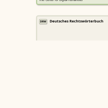
Trier Center for Digital Humanities
Deutsches Rechtswörterbuch
DRW
Heidelberger Akademie der Wissenschaften
Etymologisches Wörterbuch de
EWA
Althochdeutschen
Sächsische Akademie der Wissenschaften zu Leipzig