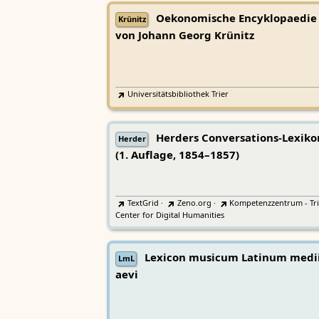
Oekonomische Encyklopaedie
Krünitz
von Johann Georg Krünitz
Universitätsbibliothek Trier
Herders Conversations-Lexiko
Herder
(1. Auflage, 1854–1857)
TextGrid
·
Zeno.org
·
Kompetenzzentrum - Tri
Center for Digital Humanities
Lexicon musicum Latinum medi
LmL
aevi