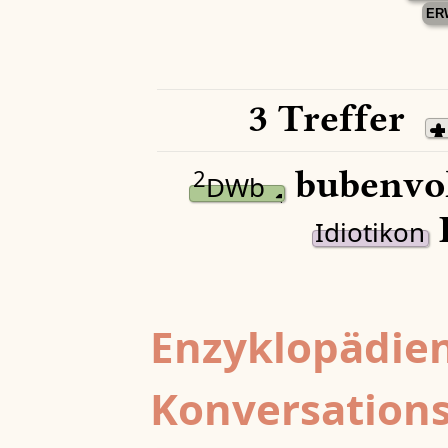
ER
3 Treffer
bubenvo
2
DWb
Idiotikon
Enzyklopädien
Konversations