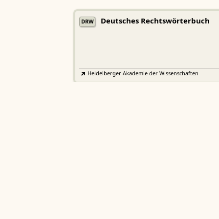
Deutsches Rechtswörterbuch
DRW
Heidelberger Akademie der Wissenschaften
Etymologisches Wörterbuch de
EWA
Althochdeutschen
Sächsische Akademie der Wissenschaften zu Leipzig
Althochdeutsches Wörterbuch
AWb