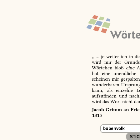
„ … je weiter ich in d
wird mir der Grundsa
Wörtchen bloß
eine
Ab
hat eine unendliche 
scheinen mir gespalte
wunderbaren Ursprungs
kann, als einzelne L
aufzufinden und nachz
wird das Wort nicht da
Jacob Grimm an Fried
1815