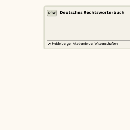
Deutsches Rechtswörterbuch
DRW
Heidelberger Akademie der Wissenschaften
Etymologisches Wörterbuch de
EWA
Althochdeutschen
Sächsische Akademie der Wissenschaften zu Leipzig
Althochdeutsches Wörterbuch
AWb