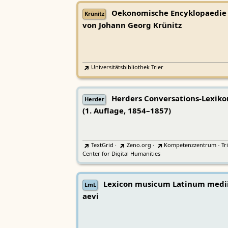
Oekonomische Encyklopaedie
Krünitz
von Johann Georg Krünitz
Universitätsbibliothek Trier
Herders Conversations-Lexiko
Herder
(1. Auflage, 1854–1857)
TextGrid
·
Zeno.org
·
Kompetenzzentrum - Tri
Center for Digital Humanities
Lexicon musicum Latinum medi
LmL
aevi