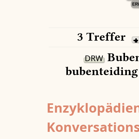
ER
3 Treffer
Buben
DRW
bubenteiding
Enzyklopädien
Konversations