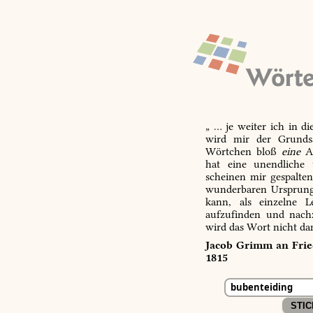
„ … je weiter ich in d
wird mir der Grundsa
Wörtchen bloß
eine
Ab
hat eine unendliche 
scheinen mir gespalte
wunderbaren Ursprungs
kann, als einzelne L
aufzufinden und nachz
wird das Wort nicht da
Jacob Grimm an Fried
1815