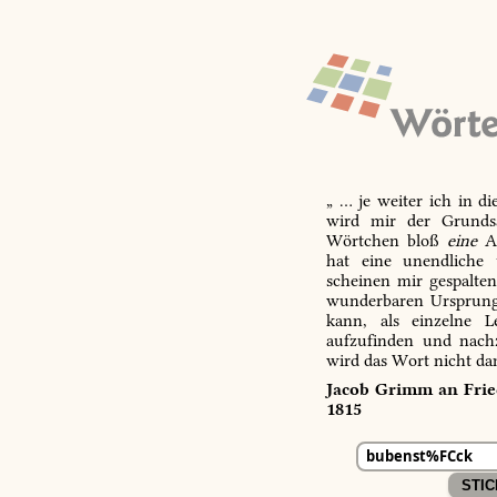
„ … je weiter ich in d
wird mir der Grundsa
Wörtchen bloß
eine
Ab
hat eine unendliche 
scheinen mir gespalte
wunderbaren Ursprungs
kann, als einzelne L
aufzufinden und nachz
wird das Wort nicht da
Jacob Grimm an Fried
1815