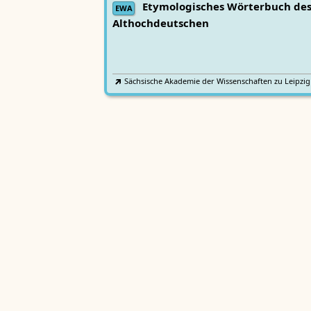
Etymologisches Wörterbuch de
EWA
Althochdeutschen
Sächsische Akademie der Wissenschaften zu Leipzig
Althochdeutsches Wörterbuch
AWb
Sächsische Akademie der Wissenschaften zu Leipzig
Mittelhochdeutsches
Lexer
Handwörterbuch von Matthias Lexer