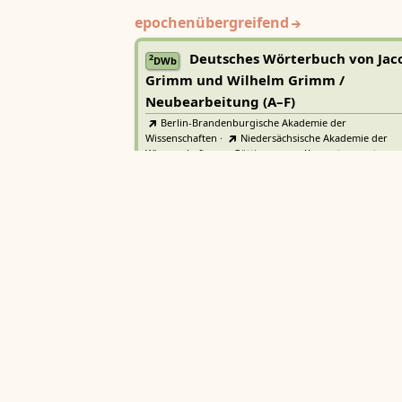
epochenübergreifend
Deutsches Wörterbuch von Jac
2
DWb
Grimm und Wilhelm Grimm /
Neubearbeitung (A–F)
Berlin-Brandenburgische Akademie der
Wissenschaften
·
Niedersächsische Akademie der
Wissenschaften zu Göttingen
·
Kompetenzzentrum 
Trier Center for Digital Humanities
Deutsches Rechtswörterbuch
DRW
Heidelberger Akademie der Wissenschaften