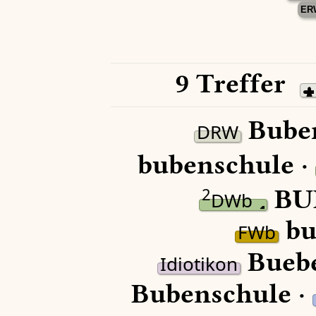
ER
9 Treffer
Buben
DRW
bubenschule ·
BU
2
DWb
bu
FWb
Buebe
Idiotikon
Bubenschule ·