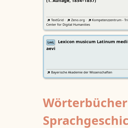
(1. Auflage, 1854–1857)
TextGrid
·
Zeno.org
·
Kompetenzzentrum - Tri
Center for Digital Humanities
Lexicon musicum Latinum medi
LmL
aevi
Bayerische Akademie der Wissenschaften
Wörterbücher
Sprachgeschi