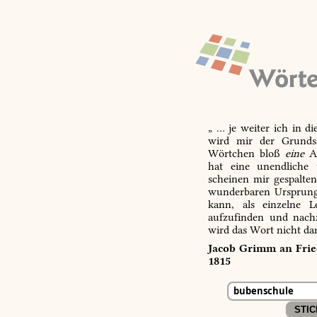
„ … je weiter ich in d
wird mir der Grundsa
Wörtchen bloß
eine
Ab
hat eine unendliche 
scheinen mir gespalte
wunderbaren Ursprungs
kann, als einzelne L
aufzufinden und nachz
wird das Wort nicht da
Jacob Grimm an Fried
1815