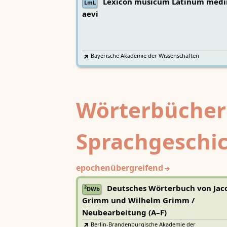
Lexicon musicum Latinum medi
LmL
aevi
Bayerische Akademie der Wissenschaften
Wörterbücher
Sprachgeschi
epochenübergreifend
Deutsches Wörterbuch von Jac
2
DWb
Grimm und Wilhelm Grimm /
Neubearbeitung (A–F)
Berlin-Brandenburgische Akademie der