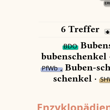
ER
6 Treffer
Bubens
BDO
bubenschenkel 
Buben-sch
PfWb
schenkel ·
SH
Enzyklopädien