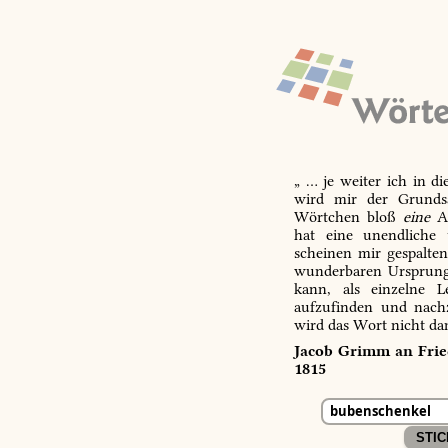
„ … je weiter ich in d
wird mir der Grundsa
Wörtchen bloß
eine
Ab
hat eine unendliche 
scheinen mir gespalte
wunderbaren Ursprungs
kann, als einzelne L
aufzufinden und nachz
wird das Wort nicht da
Jacob Grimm an Fried
1815