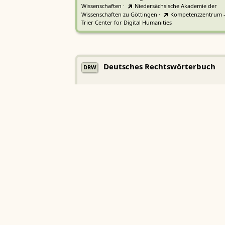
Wissenschaften
·
Niedersächsische Akademie der
Wissenschaften zu Göttingen
·
Kompetenzzentrum 
Trier Center for Digital Humanities
Deutsches Rechtswörterbuch
DRW
Heidelberger Akademie der Wissenschaften
Etymologisches Wörterbuch de
EWA
Althochdeutschen
Sächsische Akademie der Wissenschaften zu Leipzig