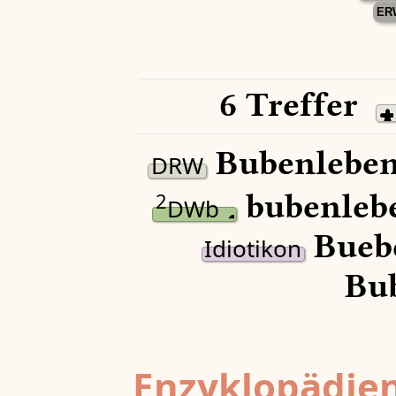
ER
6 Treffer
Bubenleben
DRW
bubenleb
2
DWb
Buebe
Idiotikon
Bub
Enzyklopädien