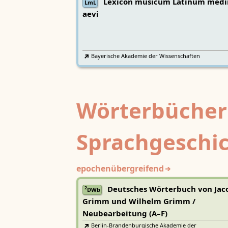
Lexicon musicum Latinum medi
LmL
aevi
Bayerische Akademie der Wissenschaften
Wörterbücher
Sprachgeschi
epochenübergreifend
Deutsches Wörterbuch von Jac
2
DWb
Grimm und Wilhelm Grimm /
Neubearbeitung (A–F)
Berlin-Brandenburgische Akademie der