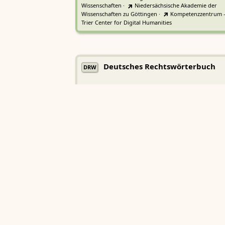
Wissenschaften
·
Niedersächsische Akademie der
Wissenschaften zu Göttingen
·
Kompetenzzentrum 
Trier Center for Digital Humanities
Deutsches Rechtswörterbuch
DRW
Heidelberger Akademie der Wissenschaften
Etymologisches Wörterbuch de
EWA
Althochdeutschen
Sächsische Akademie der Wissenschaften zu Leipzig