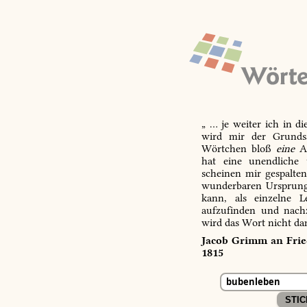
„ … je weiter ich in d
wird mir der Grundsa
Wörtchen bloß
eine
Ab
hat eine unendliche 
scheinen mir gespalte
wunderbaren Ursprungs
kann, als einzelne L
aufzufinden und nachz
wird das Wort nicht da
Jacob Grimm an Fried
1815