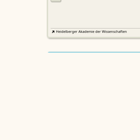
Heidelberger Akademie der Wissenschaften
Etymologisches Wörterbuch de
EWA
Althochdeutschen
Sächsische Akademie der Wissenschaften zu Leipzig
Althochdeutsches Wörterbuch
AWb