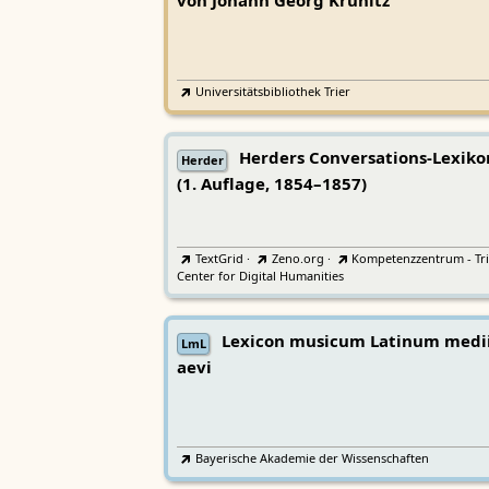
von Johann Georg Krünitz
Universitätsbibliothek Trier
Herders Conversations-Lexiko
Herder
(1. Auflage, 1854–1857)
TextGrid
·
Zeno.org
·
Kompetenzzentrum - Tri
Center for Digital Humanities
Lexicon musicum Latinum medi
LmL
aevi
Bayerische Akademie der Wissenschaften