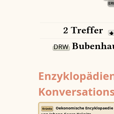
ER
2 Treffer
Bubenhau
DRW
Enzyklopädien
Konversations
Oekonomische Encyklopaedie
Krünitz