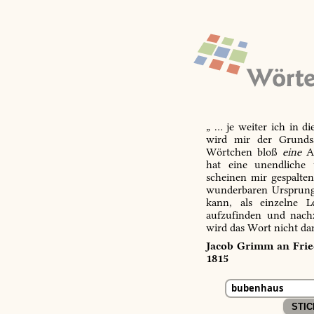
„ … je weiter ich in d
wird mir der Grundsa
Wörtchen bloß
eine
Ab
hat eine unendliche 
scheinen mir gespalte
wunderbaren Ursprungs
kann, als einzelne L
aufzufinden und nachz
wird das Wort nicht da
Jacob Grimm an Fried
1815