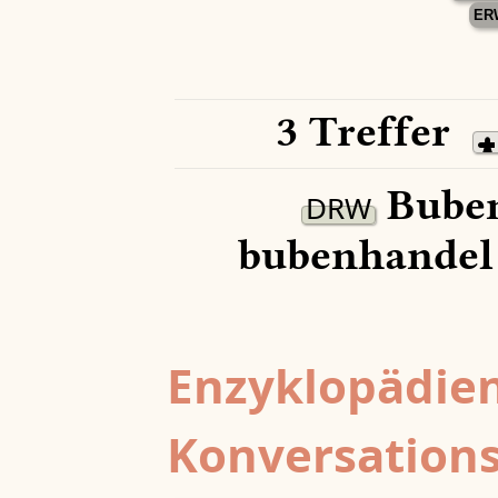
ER
3 Treffer
Buben
DRW
bubenhandel
Enzyklopädien
Konversations