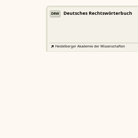
Deutsches Rechtswörterbuch
DRW
Heidelberger Akademie der Wissenschaften
Etymologisches Wörterbuch de
EWA
Althochdeutschen
Sächsische Akademie der Wissenschaften zu Leipzig
Althochdeutsches Wörterbuch
AWb