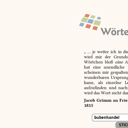
„ … je weiter ich in d
wird mir der Grundsa
Wörtchen bloß
eine
Ab
hat eine unendliche 
scheinen mir gespalte
wunderbaren Ursprungs
kann, als einzelne L
aufzufinden und nachz
wird das Wort nicht da
Jacob Grimm an Fried
1815