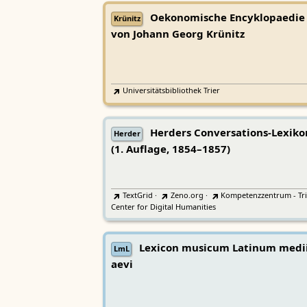
Oekonomische Encyklopaedie
Krünitz
von Johann Georg Krünitz
Universitätsbibliothek Trier
Herders Conversations-Lexiko
Herder
(1. Auflage, 1854–1857)
TextGrid
·
Zeno.org
·
Kompetenzzentrum - Tri
Center for Digital Humanities
Lexicon musicum Latinum medi
LmL
aevi