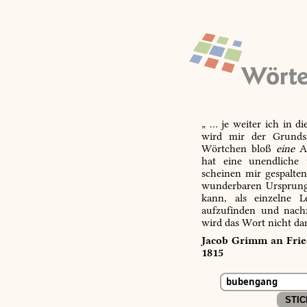
„ … je weiter ich in d
wird mir der Grundsa
Wörtchen bloß
eine
Ab
hat eine unendliche 
scheinen mir gespalte
wunderbaren Ursprungs
kann, als einzelne L
aufzufinden und nachz
wird das Wort nicht da
Jacob Grimm an Fried
1815