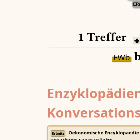
ER
1 Treffer
b
FWb
Enzyklopädien
Konversations
Oekonomische Encyklopaedie
Krünitz