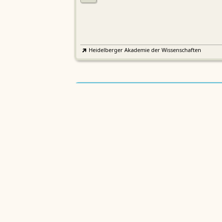
Heidelberger Akademie der Wissenschaften
Etymologisches Wörterbuch de
EWA
Althochdeutschen
Sächsische Akademie der Wissenschaften zu Leipzig
Althochdeutsches Wörterbuch
AWb