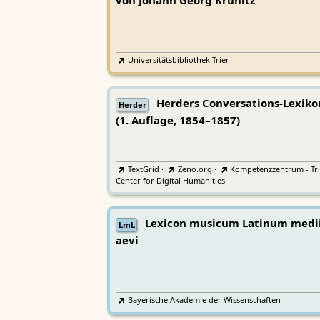
von Johann Georg Krünitz
Universitätsbibliothek Trier
Herders Conversations-Lexiko
Herder
(1. Auflage, 1854–1857)
TextGrid
·
Zeno.org
·
Kompetenzzentrum - Tri
Center for Digital Humanities
Lexicon musicum Latinum medi
LmL
aevi
Bayerische Akademie der Wissenschaften