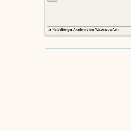
Heidelberger Akademie der Wissenschaften
Etymologisches Wörterbuch de
EWA
Althochdeutschen
Sächsische Akademie der Wissenschaften zu Leipzig
Althochdeutsches Wörterbuch
AWb