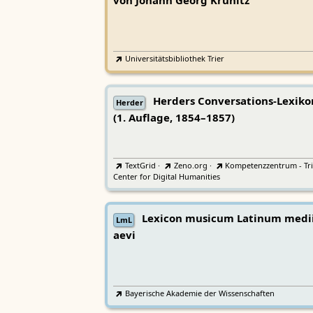
von Johann Georg Krünitz
Universitätsbibliothek Trier
Herders Conversations-Lexiko
Herder
(1. Auflage, 1854–1857)
TextGrid
·
Zeno.org
·
Kompetenzzentrum - Tri
Center for Digital Humanities
Lexicon musicum Latinum medi
LmL
aevi
Bayerische Akademie der Wissenschaften