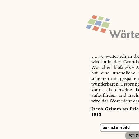
„ … je weiter ich in d
wird mir der Grundsa
Wörtchen bloß
eine
Ab
hat eine unendliche 
scheinen mir gespalte
wunderbaren Ursprungs
kann, als einzelne L
aufzufinden und nachz
wird das Wort nicht da
Jacob Grimm an Fried
1815