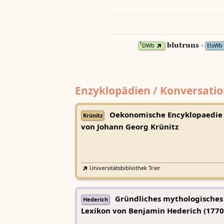
blutruns ·
1
DWb
ElsWb
Enzyklopädien / Konversatio
Oekonomische Encyklopaedie
Krünitz
von Johann Georg Krünitz
Universitätsbibliothek Trier
Gründliches mythologisches
Hederich
Lexikon von Benjamin Hederich (1770