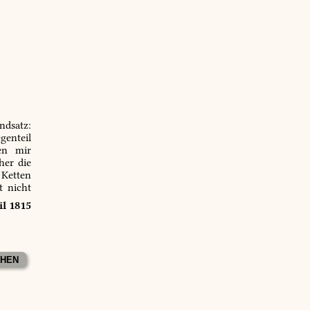
ndsatz:
genteil
en mir
er die
 Ketten
t nicht
il 1815