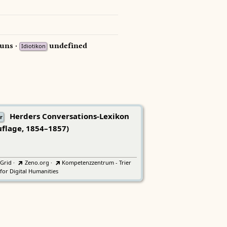
uns ·
undefined
Idiotikon
Herders Conversations-Lexikon
r
uflage, 1854–1857)
tGrid
·
Zeno.org
·
Kompetenzzentrum - Trier
for Digital Humanities