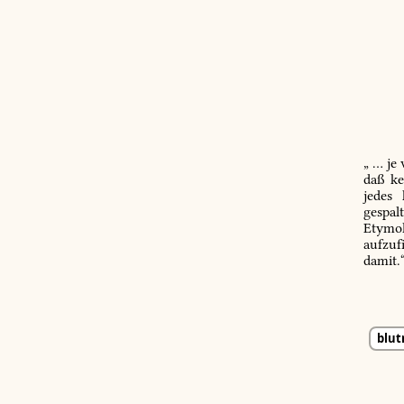
„ … je
daß ke
jedes
gespal
Etymol
aufzuf
damit.