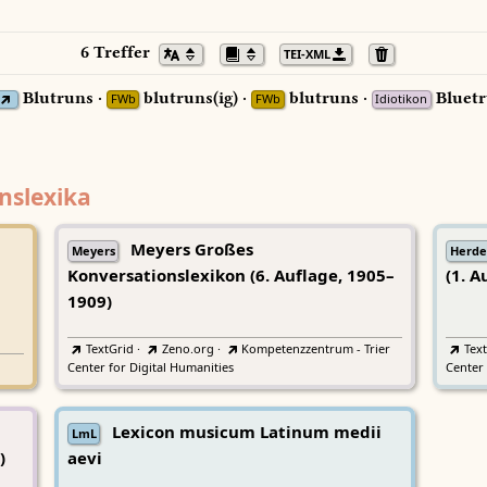
6 Treffer
TEI-XML
Blutruns ·
blutruns(ig) ·
blutruns ·
Bluetr
FWb
FWb
Idiotikon
nslexika
Meyers Großes
Meyers
Herde
Konversationslexikon (6. Auflage, 1905–
(1. A
1909)
TextGrid
·
Zeno.org
·
Kompetenzzentrum - Trier
Tex
Center for Digital Humanities
Center 
Lexicon musicum Latinum medii
LmL
)
aevi