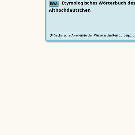
Etymologisches Wörterbuch de
EWA
Althochdeutschen
Sächsische Akademie der Wissenschaften zu Leipzig
Althochdeutsches Wörterbuch
AWb
Sächsische Akademie der Wissenschaften zu Leipzig
Mittelhochdeutsches
Lexer
Handwörterbuch von Matthias Lexer