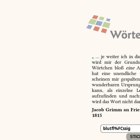
„ … je weiter ich in d
wird mir der Grundsa
Wörtchen bloß
eine
Ab
hat eine unendliche 
scheinen mir gespalte
wunderbaren Ursprungs
kann, als einzelne L
aufzufinden und nachz
wird das Wort nicht da
Jacob Grimm an Fried
1815