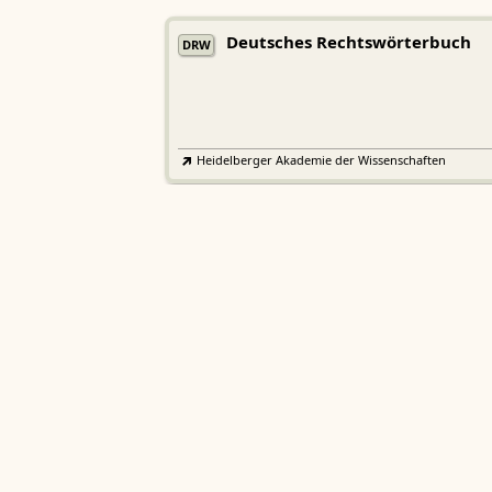
Deutsches Rechtswörterbuch
DRW
Heidelberger Akademie der Wissenschaften
Etymologisches Wörterbuch de
EWA
Althochdeutschen
Sächsische Akademie der Wissenschaften zu Leipzig
Althochdeutsches Wörterbuch
AWb