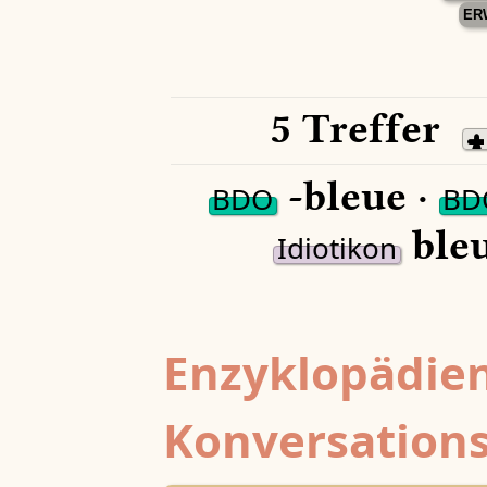
ER
5 Treffer
-bleue ·
BDO
BD
bleu
Idiotikon
Enzyklopädien
Konversations