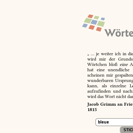
„ … je weiter ich in d
wird mir der Grundsa
Wörtchen bloß
eine
Ab
hat eine unendliche 
scheinen mir gespalte
wunderbaren Ursprungs
kann, als einzelne L
aufzufinden und nachz
wird das Wort nicht da
Jacob Grimm an Fried
1815