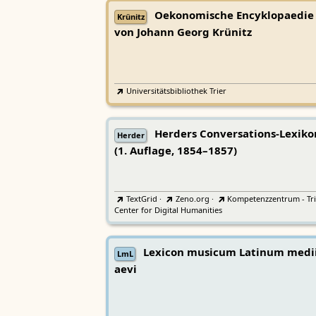
Oekonomische Encyklopaedie
Krünitz
von Johann Georg Krünitz
Universitätsbibliothek Trier
Herders Conversations-Lexiko
Herder
(1. Auflage, 1854–1857)
TextGrid
·
Zeno.org
·
Kompetenzzentrum - Tri
Center for Digital Humanities
Lexicon musicum Latinum medi
LmL
aevi