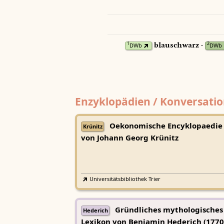
blauschwarz ·
1
2
DWb
DWb
Enzyklopädien / Konversatio
Oekonomische Encyklopaedie
Krünitz
von Johann Georg Krünitz
Universitätsbibliothek Trier
Gründliches mythologisches
Hederich
Lexikon von Benjamin Hederich (1770