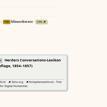
 ·
blauschwarz ·
FWb
GWb
Herders Conversations-Lexikon
r
uflage, 1854–1857)
tGrid
·
Zeno.org
·
Kompetenzzentrum - Trier
for Digital Humanities