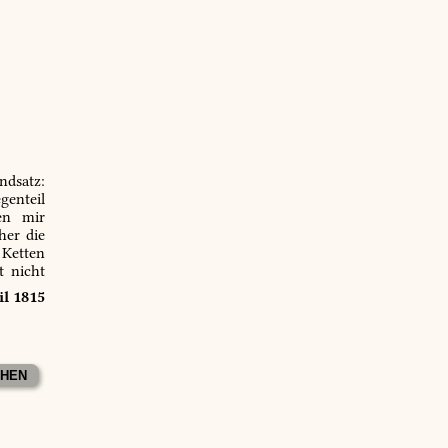
ndsatz:
genteil
en mir
er die
 Ketten
t nicht
il 1815