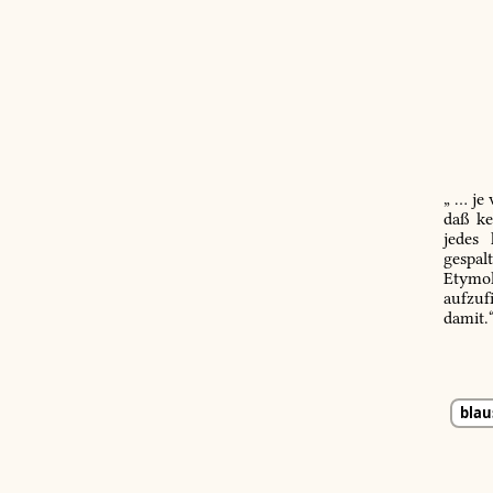
„ … je
daß ke
jedes
gespal
Etymol
aufzuf
damit.