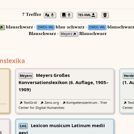
7 Treffer
TEI-XML
blauschwarz ·
blau-schwarz ·
blauschwarz
DWDS-Wb
DWDS-Wb
Blauschwarz ·
Blauschwarz
Meyers
nslexika
Meyers Großes
Meyers
Herde
Konversationslexikon (6. Auflage, 1905–
(1. A
1909)
TextGrid
·
Zeno.org
·
Kompetenzzentrum - Trier
Tex
Center for Digital Humanities
Center 
Lexicon musicum Latinum medii
LmL
)
aevi