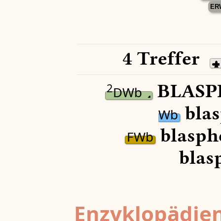
ER
4 Treffer
BLASP
2
DWb
blas
Wb
blasph
FWb
blas
Enzyklopädien