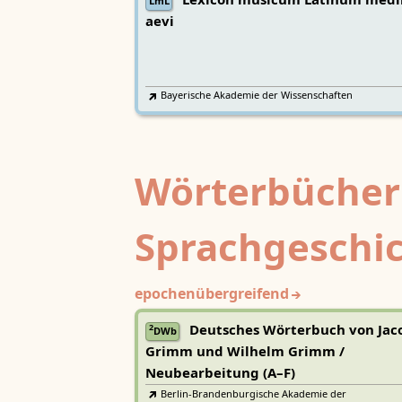
Lexicon musicum Latinum medi
LmL
aevi
Bayerische Akademie der Wissenschaften
Wörterbücher
Sprachgeschi
epochenübergreifend
Deutsches Wörterbuch von Jac
2
DWb
Grimm und Wilhelm Grimm /
Neubearbeitung (A–F)
Berlin-Brandenburgische Akademie der