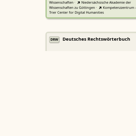
Wissenschaften
·
Niedersächsische Akademie der
Wissenschaften zu Göttingen
·
Kompetenzzentrum 
Trier Center for Digital Humanities
Deutsches Rechtswörterbuch
DRW
Heidelberger Akademie der Wissenschaften
Etymologisches Wörterbuch de
EWA
Althochdeutschen
Sächsische Akademie der Wissenschaften zu Leipzig