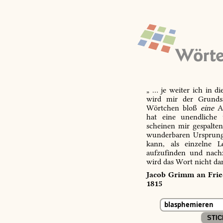
„ … je weiter ich in d
wird mir der Grundsa
Wörtchen bloß
eine
Ab
hat eine unendliche 
scheinen mir gespalte
wunderbaren Ursprungs
kann, als einzelne L
aufzufinden und nachz
wird das Wort nicht da
Jacob Grimm an Fried
1815