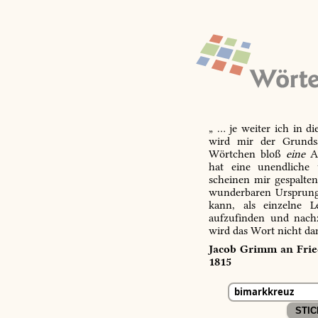
„ … je weiter ich in d
wird mir der Grundsa
Wörtchen bloß
eine
Ab
hat eine unendliche 
scheinen mir gespalte
wunderbaren Ursprungs
kann, als einzelne L
aufzufinden und nachz
wird das Wort nicht da
Jacob Grimm an Fried
1815