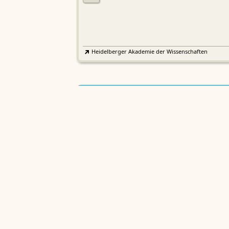
Heidelberger Akademie der Wissenschaften
Etymologisches Wörterbuch de
EWA
Althochdeutschen
Sächsische Akademie der Wissenschaften zu Leipzig
Althochdeutsches Wörterbuch
AWb