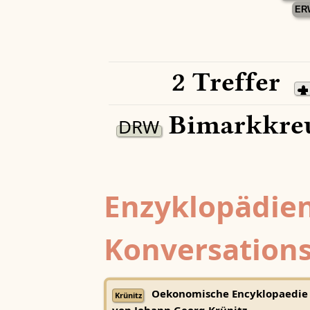
ER
2 Treffer
Bimarkkreu
DRW
Enzyklopädien
Konversations
Oekonomische Encyklopaedie
Krünitz