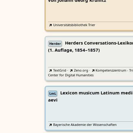
von Johann Georg Krünitz
Universitätsbibliothek Trier
Herders Conversations-Lexiko
Herder
(1. Auflage, 1854–1857)
TextGrid
·
Zeno.org
·
Kompetenzzentrum - Tri
Center for Digital Humanities
Lexicon musicum Latinum medi
LmL
aevi
Bayerische Akademie der Wissenschaften