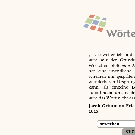
„ … je weiter ich in d
wird mir der Grundsa
Wörtchen bloß
eine
Ab
hat eine unendliche 
scheinen mir gespalte
wunderbaren Ursprungs
kann, als einzelne L
aufzufinden und nachz
wird das Wort nicht da
Jacob Grimm an Fried
1815