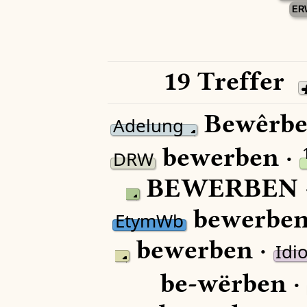
ER
19 Treffer
Bewêrbe
Adelung
bewerben ·
DRW
BEWERBEN 
bewerben
EtymWb
bewerben ·
Idi
be-wërben ·