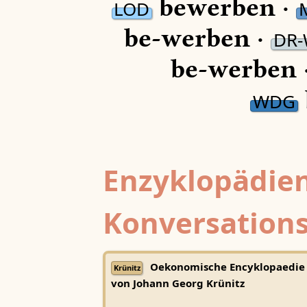
bewerben ·
LOD
be-werben ·
DR
be-werben 
WDG
Enzyklopädien
Konversations
Oekonomische Encyklopaedie
Krünitz
von Johann Georg Krünitz