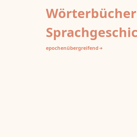
Wörterbücher
Sprachgeschi
epochenübergreifend
Deutsches Wörterbuch von Jac
2
DWb
Grimm und Wilhelm Grimm /
Neubearbeitung (A–F)
Berlin-Brandenburgische Akademie der
Wissenschaften
·
Niedersächsische Akademie der
Wissenschaften zu Göttingen
·
Kompetenzzentrum 
Trier Center for Digital Humanities
Deutsches Rechtswörterbuch
DRW