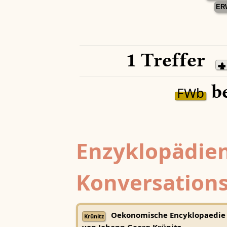
ER
1 Treffer
be
FWb
Enzyklopädien
Konversations
Oekonomische Encyklopaedie
Krünitz