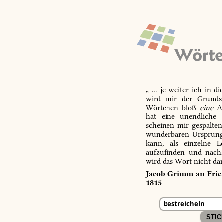
„ … je weiter ich in d
wird mir der Grundsa
Wörtchen bloß
eine
Ab
hat eine unendliche 
scheinen mir gespalte
wunderbaren Ursprungs
kann, als einzelne L
aufzufinden und nachz
wird das Wort nicht da
Jacob Grimm an Fried
1815