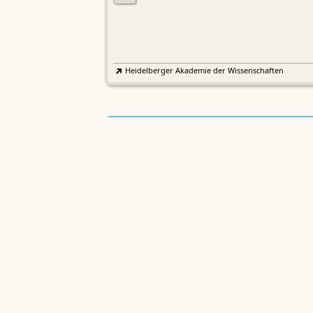
Heidelberger Akademie der Wissenschaften
Etymologisches Wörterbuch de
EWA
Althochdeutschen
Sächsische Akademie der Wissenschaften zu Leipzig
Althochdeutsches Wörterbuch
AWb