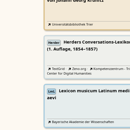
von Johann Georg Krünitz
Universitätsbibliothek Trier
Herders Conversations-Lexiko
Herder
(1. Auflage, 1854–1857)
TextGrid
·
Zeno.org
·
Kompetenzzentrum - Tri
Center for Digital Humanities
Lexicon musicum Latinum medi
LmL
aevi
Bayerische Akademie der Wissenschaften