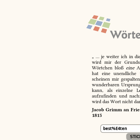
„ … je weiter ich in d
wird mir der Grundsa
Wörtchen bloß
eine
Ab
hat eine unendliche 
scheinen mir gespalte
wunderbaren Ursprungs
kann, als einzelne L
aufzufinden und nachz
wird das Wort nicht da
Jacob Grimm an Fried
1815