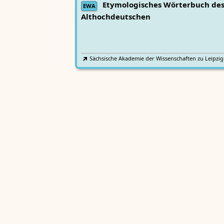
Etymologisches Wörterbuch de
EWA
Althochdeutschen
Sächsische Akademie der Wissenschaften zu Leipzig
Althochdeutsches Wörterbuch
AWb
Sächsische Akademie der Wissenschaften zu Leipzig
Mittelhochdeutsches
Lexer
Handwörterbuch von Matthias Lexer