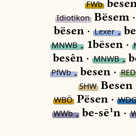
besen
FWb
Bësem 
Idiotikon
bësen ·
be
Lexer
1bēsen ·
MNWB
besên ·
b
MNWB
besen ·
PfWb
RED
Besen 
SHW
Pësen ·
WBÖ
WD
be-sē¹n ·
WWb