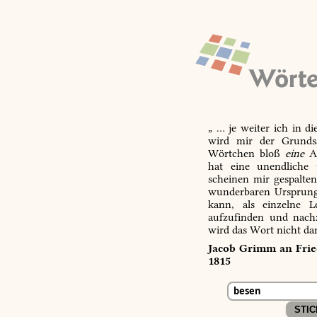
„ … je weiter ich in d
wird mir der Grundsa
Wörtchen bloß
eine
Ab
hat eine unendliche 
scheinen mir gespalte
wunderbaren Ursprungs
kann, als einzelne L
aufzufinden und nachz
wird das Wort nicht da
Jacob Grimm an Fried
1815