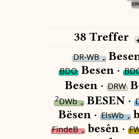
ER
38 Treffer
Besen
DR-WB
Besen ·
BDO
BD
Besen ·
B
DRW
BESEN ·
2
DWb
Bësen ·
b
ElsWb
besên ·
FindeB
F