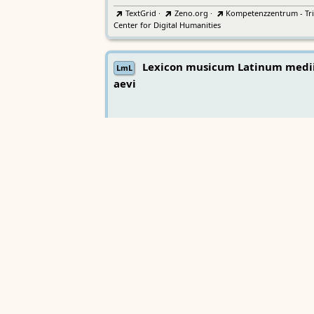
TextGrid
·
Zeno.org
·
Kompetenzzentrum - Tri
Center for Digital Humanities
Lexicon musicum Latinum medi
LmL
aevi
Bayerische Akademie der Wissenschaften
Wörterbücher
Sprachgeschi
epochenübergreifend