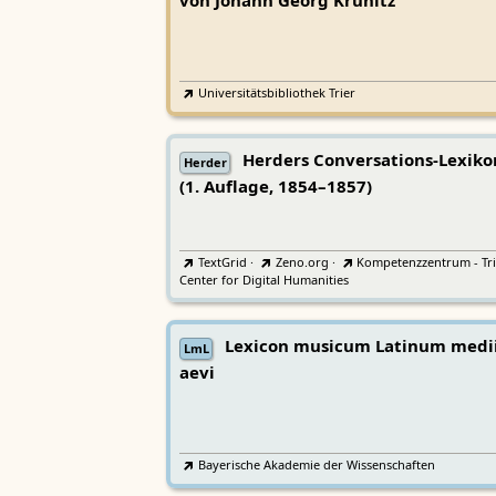
von Johann Georg Krünitz
Universitätsbibliothek Trier
Herders Conversations-Lexiko
Herder
(1. Auflage, 1854–1857)
TextGrid
·
Zeno.org
·
Kompetenzzentrum - Tri
Center for Digital Humanities
Lexicon musicum Latinum medi
LmL
aevi
Bayerische Akademie der Wissenschaften