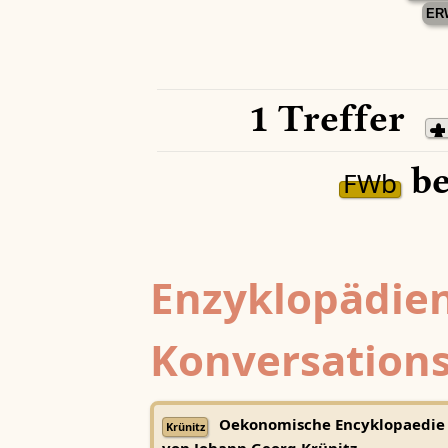
ER
1 Treffer
be
FWb
Enzyklopädien
Konversations
Oekonomische Encyklopaedie
Krünitz