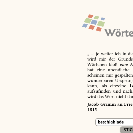
„ … je weiter ich in d
wird mir der Grundsa
Wörtchen bloß
eine
Ab
hat eine unendliche 
scheinen mir gespalte
wunderbaren Ursprungs
kann, als einzelne L
aufzufinden und nachz
wird das Wort nicht da
Jacob Grimm an Fried
1815