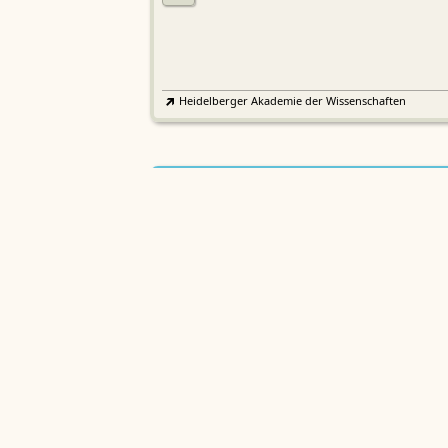
Heidelberger Akademie der Wissenschaften
Etymologisches Wörterbuch de
EWA
Althochdeutschen
Sächsische Akademie der Wissenschaften zu Leipzig
Althochdeutsches Wörterbuch
AWb