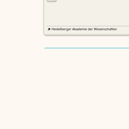
Heidelberger Akademie der Wissenschaften
Etymologisches Wörterbuch de
EWA
Althochdeutschen
Sächsische Akademie der Wissenschaften zu Leipzig
Althochdeutsches Wörterbuch
AWb