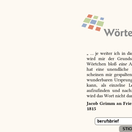
„ … je weiter ich in d
wird mir der Grundsa
Wörtchen bloß
eine
Ab
hat eine unendliche 
scheinen mir gespalte
wunderbaren Ursprungs
kann, als einzelne L
aufzufinden und nachz
wird das Wort nicht da
Jacob Grimm an Fried
1815