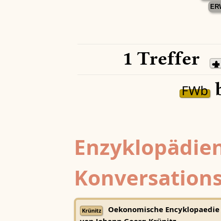
ER
1 Treffer
b
FWb
Enzyklopädien
Konversations
Oekonomische Encyklopaedie
Krünitz