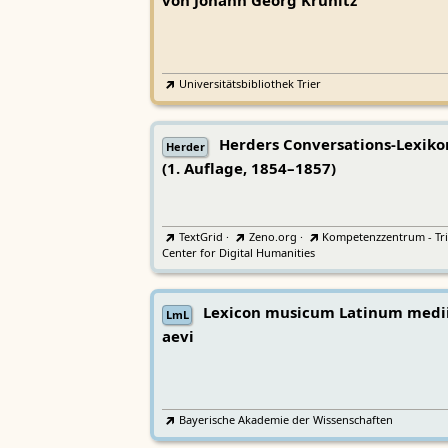
von Johann Georg Krünitz
Universitätsbibliothek Trier
Herders Conversations-Lexiko
Herder
(1. Auflage, 1854–1857)
TextGrid
·
Zeno.org
·
Kompetenzzentrum - Tri
Center for Digital Humanities
Lexicon musicum Latinum medi
LmL
aevi
Bayerische Akademie der Wissenschaften