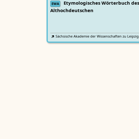
Etymologisches Wörterbuch de
EWA
Althochdeutschen
Sächsische Akademie der Wissenschaften zu Leipzig
Althochdeutsches Wörterbuch
AWb
Sächsische Akademie der Wissenschaften zu Leipzig
Mittelhochdeutsches
Lexer
Handwörterbuch von Matthias Lexer