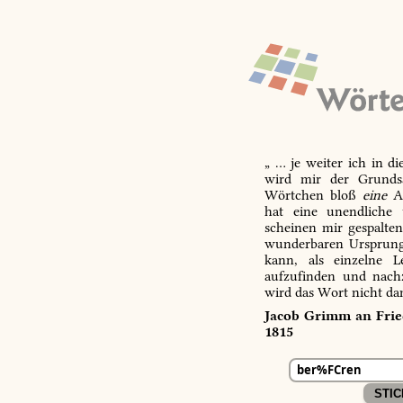
„ … je weiter ich in d
wird mir der Grundsa
Wörtchen bloß
eine
Ab
hat eine unendliche 
scheinen mir gespalte
wunderbaren Ursprungs
kann, als einzelne L
aufzufinden und nachz
wird das Wort nicht da
Jacob Grimm an Fried
1815