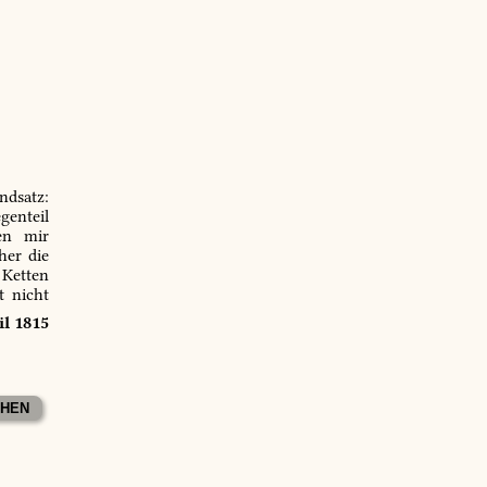
ndsatz:
genteil
en mir
er die
 Ketten
t nicht
il 1815