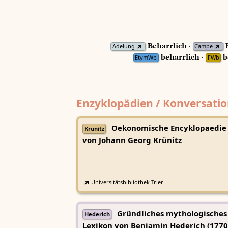
Beharrlich ·
B
Adelung
Campe
beharrlich ·
b
EtymWb
FWb
Enzyklopädien / Konversatio
Oekonomische Encyklopaedie
Krünitz
von Johann Georg Krünitz
Universitätsbibliothek Trier
Gründliches mythologisches
Hederich
Lexikon von Benjamin Hederich (1770