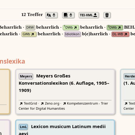
12 Treffer
TEI-XML
eharrlich ·
beharrlich ·
beharrlich ·
BEH
1
2
DRW
DWb
DWb
eharlich ·
beharrlich ·
b(e)harrlich ·
be
GWb
Idiotikon
DL-WB
nslexika
Meyers Großes
Meyers
Herde
Konversationslexikon (6. Auflage, 1905–
(1. A
1909)
TextGrid
·
Zeno.org
·
Kompetenzzentrum - Trier
Tex
Center for Digital Humanities
Center 
Lexicon musicum Latinum medii
LmL
)
aevi