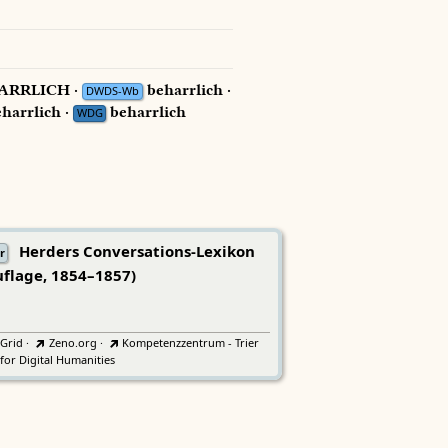
ARRLICH ·
beharrlich ·
DWDS-Wb
harrlich ·
beharrlich
WDG
Herders Conversations-Lexikon
r
uflage, 1854–1857)
tGrid
·
Zeno.org
·
Kompetenzzentrum - Trier
for Digital Humanities