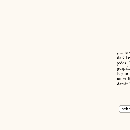
„ … je
daß ke
jedes
gespal
Etymol
aufzuf
damit.