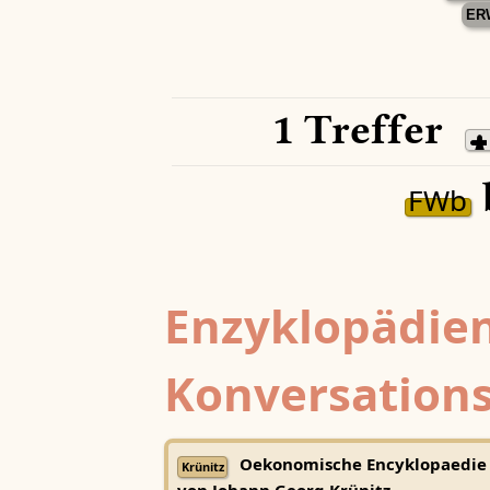
ER
1 Treffer
FWb
Enzyklopädien
Konversations
Oekonomische Encyklopaedie
Krünitz