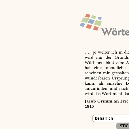
„ … je weiter ich in d
wird mir der Grundsa
Wörtchen bloß
eine
Ab
hat eine unendliche 
scheinen mir gespalte
wunderbaren Ursprungs
kann, als einzelne L
aufzufinden und nachz
wird das Wort nicht da
Jacob Grimm an Fried
1815