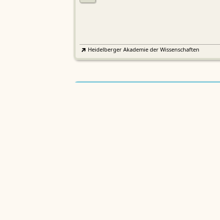
Heidelberger Akademie der Wissenschaften
Etymologisches Wörterbuch de
EWA
Althochdeutschen
Sächsische Akademie der Wissenschaften zu Leipzig
Althochdeutsches Wörterbuch
AWb