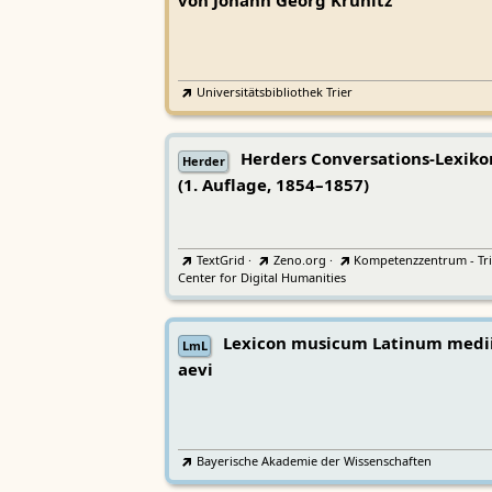
von Johann Georg Krünitz
Universitätsbibliothek Trier
Herders Conversations-Lexiko
Herder
(1. Auflage, 1854–1857)
TextGrid
·
Zeno.org
·
Kompetenzzentrum - Tri
Center for Digital Humanities
Lexicon musicum Latinum medi
LmL
aevi
Bayerische Akademie der Wissenschaften