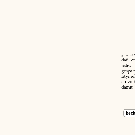
„ … je
daß ke
jedes
gespal
Etymol
aufzuf
damit.