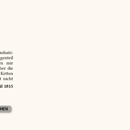
ndsatz:
genteil
en mir
er die
 Ketten
t nicht
il 1815