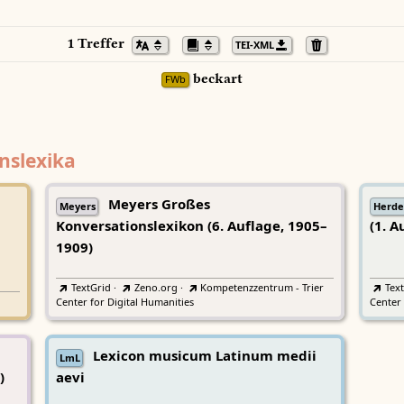
1 Treffer
TEI-XML
beckart
FWb
nslexika
Meyers Großes
Meyers
Herde
Konversationslexikon (6. Auflage, 1905–
(1. A
1909)
TextGrid
·
Zeno.org
·
Kompetenzzentrum - Trier
Tex
Center for Digital Humanities
Center 
Lexicon musicum Latinum medii
LmL
)
aevi